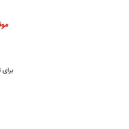
بر اساس جنسیت
بر اساس سن
موق
برای 