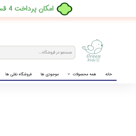
​امکان پرداخت 4 قسطه بدون کارمزد، در ترب پی فعال شد
خانه
همه محصولات
موجودی ها
فروشگاه نقلی ها
لباس نوزاد تا نوجوان
شیشه شیرخوری و پستانک و ملزومات غذا
لوازم بهداشتی کودک (زیرانداز و دستمال مرطوب و ...)
اکسسوری