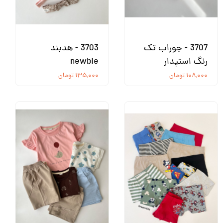
3707 - جوراب تک
3703 - هدبند
رنگ استپدار
newbie
۱۰۸,۰۰۰ تومان
۱۳۵,۰۰۰ تومان