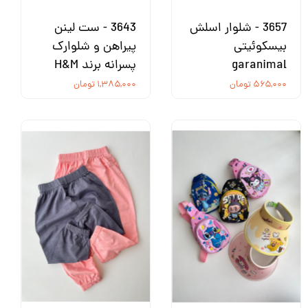
3657 - شلوار اسلش
3643 - ست لینن
بیسکوئیتی
پیراهن و شلوارک
garanimal
پسرانه برند H&M
۵۶۵,۰۰۰ تومان
۱,۳۸۵,۰۰۰ تومان