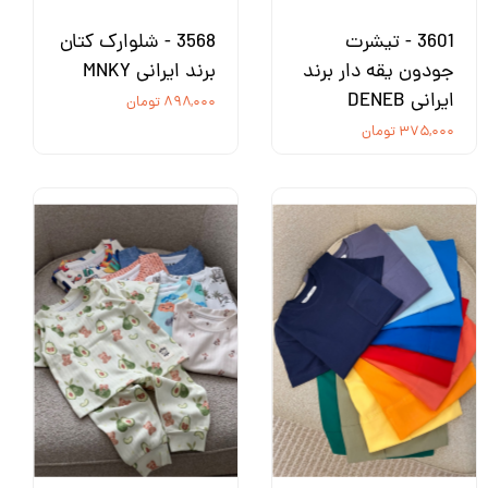
3601 - تیشرت
3568 - شلوارک کتان
جودون یقه دار برند
برند ایرانی MNKY
ایرانی DENEB
۸۹۸,۰۰۰ تومان
۳۷۵,۰۰۰ تومان