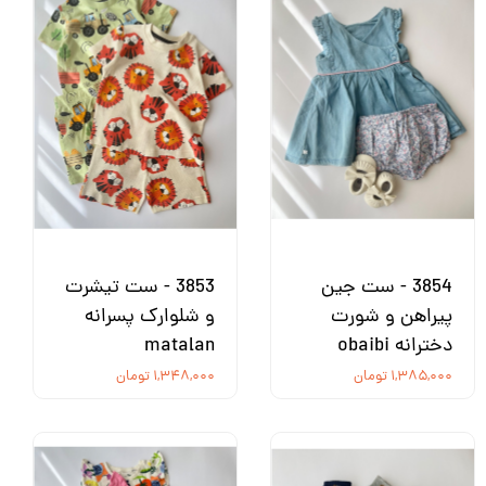
3854 - ست جین
3853 - ست تیشرت
پیراهن و شورت
و شلوارک پسرانه
دخترانه obaibi
matalan
۱,۳۸۵,۰۰۰ تومان
۱,۳۴۸,۰۰۰ تومان