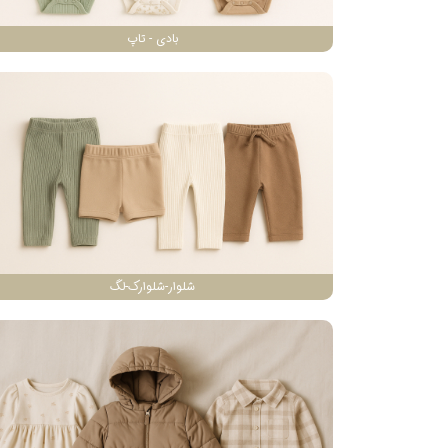
بادی - تاپ
شلوار-شلوارک-لگ