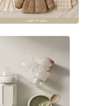
پیراهن-کت-کاپشن