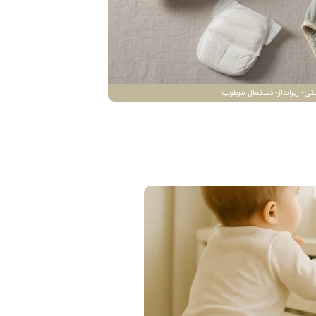
تی- زیرانداز- دستمال مرطوب