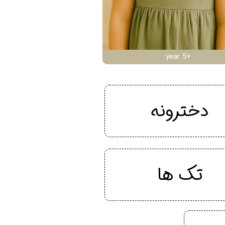
year 5+
دخترونه
تک ها