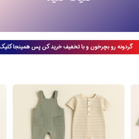
گردونه رو بچرخون و با تخفیف خرید کن پس همینجا کلیک