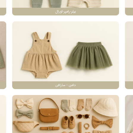
بیلر-رامپر-اورال
دامن - سارافن