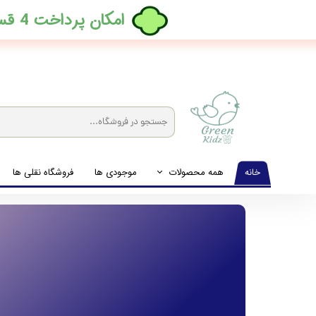
​امکان پرداخت 4 قسطه بدون کارمزد، در ترب پی فعال شد
خانه
همه محصولات
موجودی ها
فروشگاه نقلی ها
لباس نوزاد تا نوجوان
شیشه شیرخوری و پستانک و ملزومات غذا
لوازم بهداشتی کودک (زیرانداز و دستمال مرطوب و ...)
اکسسوری