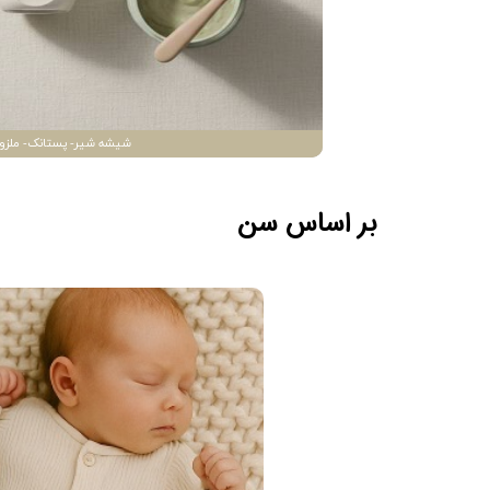
شیشه شیر- پستانک- ملزو
بر اساس سن