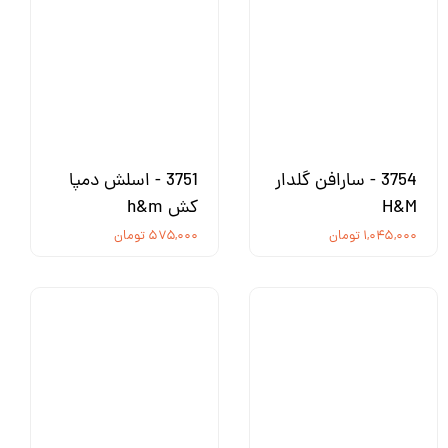
3754 - سارافن گلدار
3751 - اسلش دمپا
H&M
کش h&m
۱,۰۴۵,۰۰۰ تومان
۵۷۵,۰۰۰ تومان