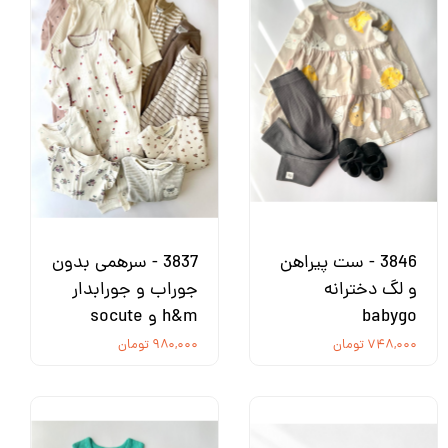
3846 - ست پیراهن
3837 - سرهمی بدون
و لگ دخترانه
جوراب و جورابدار
babygo
h&m و socute
۷۴۸,۰۰۰ تومان
۹۸۰,۰۰۰ تومان