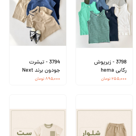
3798 - زیرپوش
3794 - تیشرت
رکابی hema
جودون برند Next
۲۵۵,۰۰۰ تومان
۸۹۵,۰۰۰ تومان