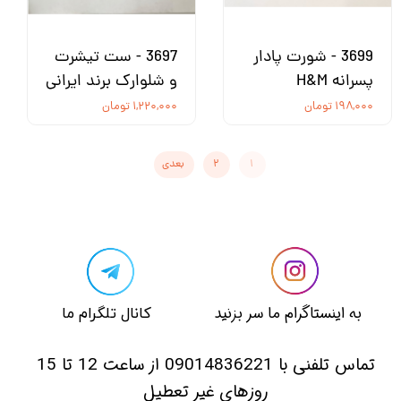
3699 - شورت پادار
3697 - ست تیشرت
پسرانه H&M
و شلوارک برند ایرانی
۱۹۸,۰۰۰ تومان
۱,۲۲۰,۰۰۰ تومان
۱
۲
بعدی
​​به اینستاگرام ما سر بزنید​​​​​​​
​کانال تلگرام ما
​تماس تلفنی با 09014836221 از ساعت 12 تا 15
روزهای غیر تعطیل