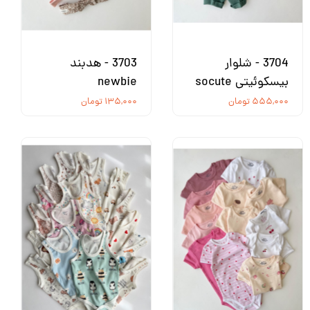
3704 - شلوار
3703 - هدبند
بیسکوئیتی socute
newbie
۵۵۵,۰۰۰ تومان
۱۳۵,۰۰۰ تومان