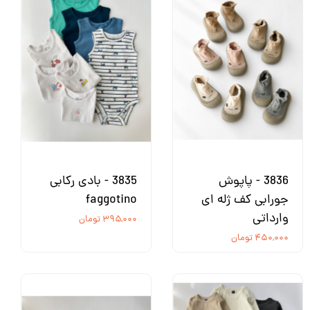
3836 - پاپوش
3835 - بادی رکابی
جورابی کف ژله ای
faggotino
وارداتی
۳۹۵,۰۰۰ تومان
۴۵۰,۰۰۰ تومان