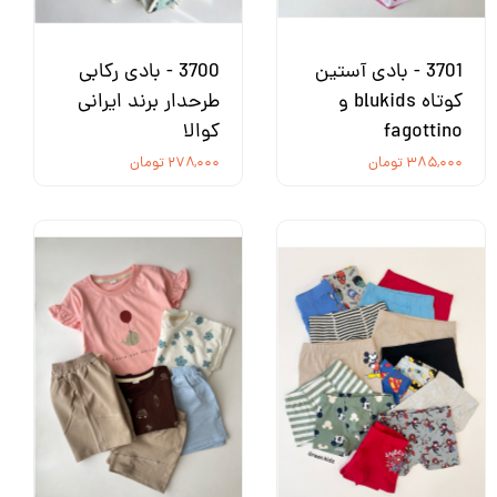
3701 - بادی آستین
3700 - بادی رکابی
کوتاه blukids و
طرحدار برند ایرانی
fagottino
کوالا
۳۸۵,۰۰۰ تومان
۲۷۸,۰۰۰ تومان