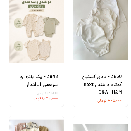
3850 - بادی آستین
3848 - پک بادی و
کوتاه و بلند next ,
سرهمی ایراددار
C&A , H&M
۱,۶۲۰,۰۰۰ تومان
۱,۰۵۳,۰۰۰ تومان
۳۶۵,۰۰۰ تومان