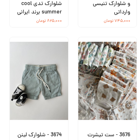
و شلوارک تنیسی
شلوارک تدی cool
وارداتی
summer برند ایرانی
۷۴۵,۰۰۰ تومان
۸۲۵,۰۰۰ تومان
3676 - ست تیشرت
3674 - شلوارک لینن