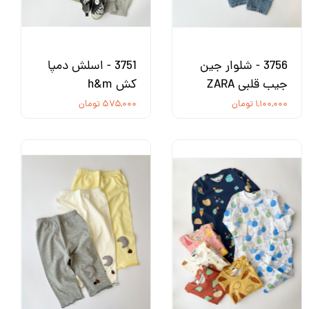
3756 - شلوار جین
3751 - اسلش دمپا
جیب قلبی ZARA
کش h&m
۱,۱۰۰,۰۰۰ تومان
۵۷۵,۰۰۰ تومان