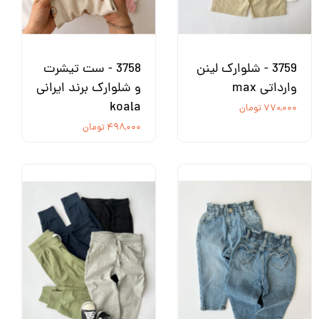
3759 - شلوارک لینن
3758 - ست تیشرت
وارداتی max
و شلوارک برند ایرانی
koala
۷۷۰,۰۰۰ تومان
۴۹۸,۰۰۰ تومان