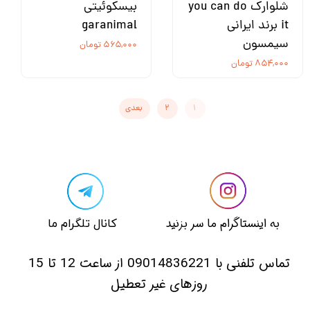
شلوارک you can do
بیسکوئیتی
it برند ایرانی
garanimal
سیمسون
۵۶۵,۰۰۰ تومان
۸۵۴,۰۰۰ تومان
۱
۲
بعدی
​​به اینستاگرام ما سر بزنید​​​​​​​
​کانال تلگرام ما
​تماس تلفنی با 09014836221 از ساعت 12 تا 15
روزهای غیر تعطیل