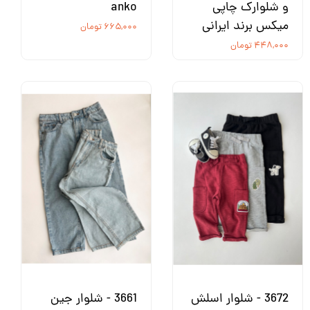
و شلوارک چاپی
anko
میکس برند ایرانی
۶۶۵,۰۰۰ تومان
۴۴۸,۰۰۰ تومان
3672 - شلوار اسلش
3661 - شلوار جین