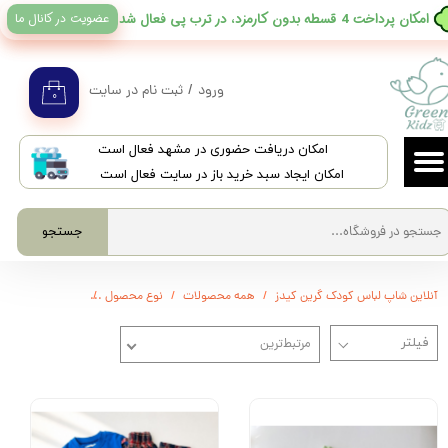
عضویت در کانال ما
​امکان پرداخت 4 قسطه بدون کارمزد، در ترب پی فعال شد
حساب کاربری من
تغییر گذر واژه
ورود
/
ثبت نام در سایت
۰
سفارشات
​امکان دریافت حضوری در مشهد فعال است
خروج از حساب کاربری
امکان ایجاد سبد خرید باز در سایت فعال است
جستجو
آنلاین شاپ لباس کودک گرین کیدز
همه محصولات
نوع محصول
شلوار - شلوارک - 
مرتبط‌ترین