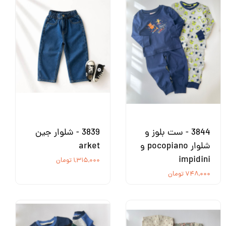
3844 - ست بلوز و
3839 - شلوار جین
شلوار pocopiano و
arket
impidini
۱,۳۱۵,۰۰۰ تومان
۷۴۸,۰۰۰ تومان