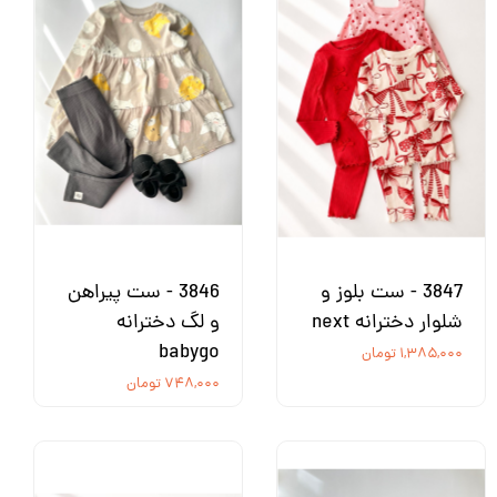
3847 - ست بلوز و
3846 - ست پیراهن
شلوار دخترانه next
و لگ دخترانه
babygo
۱,۳۸۵,۰۰۰ تومان
۷۴۸,۰۰۰ تومان