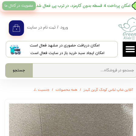
عضویت در کانال ما
​امکان پرداخت 4 قسطه بدون کارمزد، در ترب پی فعال شد
حساب کاربری من
تغییر گذر واژه
ورود
/
ثبت نام در سایت
۰
سفارشات
​امکان دریافت حضوری در مشهد فعال است
خروج از حساب کاربری
امکان ایجاد سبد خرید باز در سایت فعال است
جستجو
آنلاین شاپ لباس کودک گرین کیدز
همه محصولات
جنسیت
3492 - پاپوش میکس دخترانه