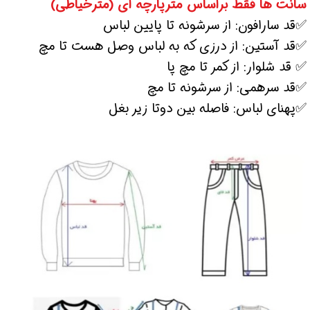
سانت ها فقط براساس مترپارچه ای (مترخیاطی)
✅قد سارافون: از سرشونه تا پایین لباس
✅قد آستین: از درزی که به لباس وصل هست تا مچ
✅ قد شلوار: از کمر تا مچ پا
✅قد سرهمی: از سرشونه تا مچ
✅پهنای لباس: فاصله بین دوتا زیر بغل