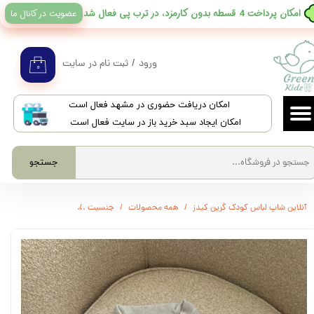
عضویت در کانال ما
​امکان پرداخت 4 قسطه بدون کارمزد، در ترب پی فعال شد
حساب کاربری من
تغییر گذر واژه
ورود
/
ثبت نام در سایت
۰
سفارشات
​امکان دریافت حضوری در مشهد فعال است
خروج از حساب کاربری
امکان ایجاد سبد خرید باز در سایت فعال است
جستجو
آنلاین شاپ لباس کودک گرین کیدز
همه محصولات
جنسیت
3536 - تیشرت یقه دار H&M