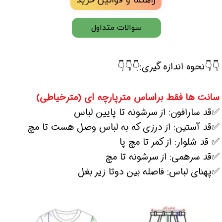
سوالات متداول
👇👇نحوه اندازه گیری:👇👇👇
سانت ها فقط براساس مترپارچه ای (مترخیاطی)
✅قد سارافون: از سرشونه تا پایین لباس
✅قد آستین: از درزی که به لباس وصل هست تا مچ
✅ قد شلوار: از کمر تا مچ پا
✅قد سرهمی: از سرشونه تا مچ
✅پهنای لباس: فاصله بین دوتا زیر بغل