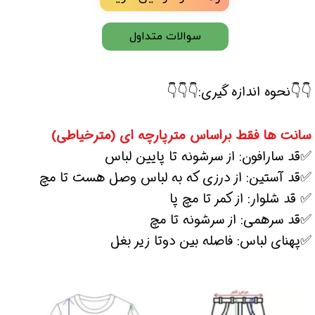
سوالات متداول
👇👇نحوه اندازه گیری:👇👇👇
سانت ها فقط براساس مترپارچه ای (مترخیاطی)
✅قد سارافون: از سرشونه تا پایین لباس
✅قد آستین: از درزی که به لباس وصل هست تا مچ
✅ قد شلوار: از کمر تا مچ پا
✅قد سرهمی: از سرشونه تا مچ
✅پهنای لباس: فاصله بین دوتا زیر بغل