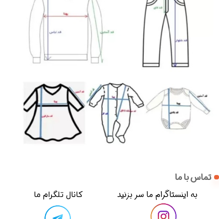
تماس با ما
​​به اینستاگرام ما سر بزنید​​​​​​​
​کانال تلگرام ما