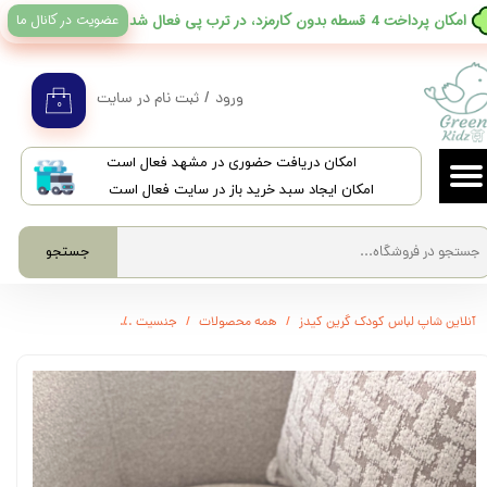
عضویت در کانال ما
​امکان پرداخت 4 قسطه بدون کارمزد، در ترب پی فعال شد
حساب کاربری من
تغییر گذر واژه
ورود
/
ثبت نام در سایت
۰
سفارشات
​امکان دریافت حضوری در مشهد فعال است
خروج از حساب کاربری
امکان ایجاد سبد خرید باز در سایت فعال است
جستجو
آنلاین شاپ لباس کودک گرین کیدز
همه محصولات
جنسیت
3592 - ست پیراهن و شلوارک سبز سدری M&S