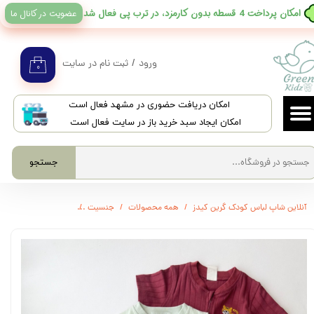
عضویت در کانال ما
​امکان پرداخت 4 قسطه بدون کارمزد، در ترب پی فعال شد
حساب کاربری من
تغییر گذر واژه
ورود
/
ثبت نام در سایت
۰
سفارشات
​امکان دریافت حضوری در مشهد فعال است
خروج از حساب کاربری
امکان ایجاد سبد خرید باز در سایت فعال است
جستجو
آنلاین شاپ لباس کودک گرین کیدز
همه محصولات
جنسیت
3677 - رامپر دو زیپ H&M