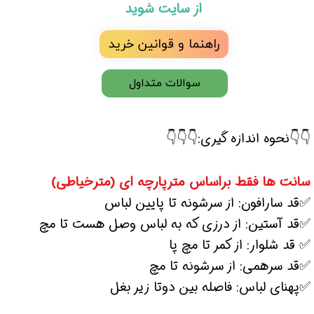
از سایت شوید
راهنما و قوانین خرید
سوالات متداول
👇👇نحوه اندازه گیری:👇👇👇
سانت ها فقط براساس مترپارچه ای (مترخیاطی)
✅قد سارافون: از سرشونه تا پایین لباس
✅قد آستین: از درزی که به لباس وصل هست تا مچ
✅ قد شلوار: از کمر تا مچ پا
✅قد سرهمی: از سرشونه تا مچ
✅پهنای لباس: فاصله بین دوتا زیر بغل