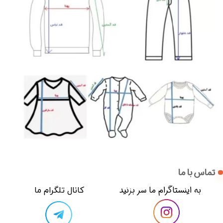
تماس با ما
​​به اینستاگرام ما سر بزنید​​​​​​​
​کانال تلگرام ما