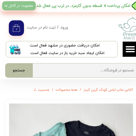
عضویت در کانال ما
​امکان پرداخت 4 قسطه بدون کارمزد، در ترب پی فعال شد
حساب کاربری من
تغییر گذر واژه
ورود
/
ثبت نام در سایت
۰
سفارشات
​امکان دریافت حضوری در مشهد فعال است
خروج از حساب کاربری
امکان ایجاد سبد خرید باز در سایت فعال است
جستجو
آنلاین شاپ لباس کودک گرین کیدز
همه محصولات
جنسیت
3748 - تیشرت سگ های نگهبان