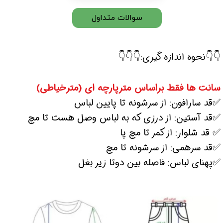
سوالات متداول
👇👇نحوه اندازه گیری:👇👇👇
سانت ها فقط براساس مترپارچه ای (مترخیاطی)
✅قد سارافون: از سرشونه تا پایین لباس
✅قد آستین: از درزی که به لباس وصل هست تا مچ
✅ قد شلوار: از کمر تا مچ پا
✅قد سرهمی: از سرشونه تا مچ
✅پهنای لباس: فاصله بین دوتا زیر بغل