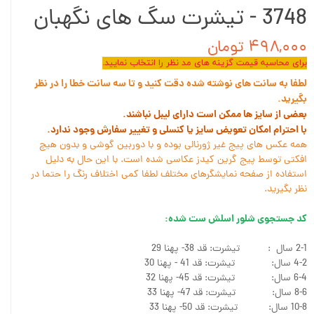
3748 - تیشرت سگ های نگهبان
۴۹۸,۰۰۰ تومان
برای محاسبه قیمت گزینه های مد نظر را انتخاب نمایید.
لطفا به سانت های نوشته شده دقت کنید و تا سه سانت خطا را در نظر
بگیرید.
بعضی از سایز ها ممکن است دارای لیبل نباشند.
با احترام امکان تعویض سایز یا کنسلی و تغییر سفارش وجود ندارد.
همه عکس های پیج غیر ژورنالی بوده و با دوربین گوشی و بدون هیچ
افکتی توسط پیج گرین کیدز عکاسی شده است. با این حال به دلیل
استفاده از صفحه نمایشگرهای مختلف لطفا کمی اختلاف رنگ را حتما در
نظر بگیرید.
کد جستجوی شلور اسلش ست شده:
2-1 سال : تیشرت: قد 38- پهنا 29
4-2 سال: تیشرت: قد 41 - پهنا 30
6-4 سال: تیشرت: قد 45- پهنا 32
8-6 سال: تیشرت: قد 47- پهنا 33
10-8 سال: تیشرت: قد 50- پهنا 33