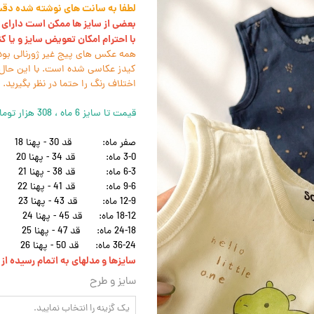
لطفا به سانت های نوشته شده دقت 
بعضی از سایز ها ممکن است دارای ل
با احترام امکان تعویض سایز و یا ک
همه عکس های پیج غیر ژورنالی بود
کیدز عکاسی شده است. با این حال 
اختلاف رنگ را حتما در نظر بگیرید.
قیمت تا سایز 6 ماه ، 308 هزار تومان و بقیه سایز ها 335 هزار تومان
صفر ماه:
قد 30 - پهنا 18
3-0 ماه:
قد 34 - پهنا 20
6-3 ماه:
قد 38 - پهنا 21
9-6 ماه:
قد 41 - پهنا 22
12-9 ماه:
قد 43 - پهنا 23
18-12 ماه:
قد 45 - پهنا 24
24-18 ماه:
قد 47 - پهنا 25
36-24 ماه:
قد 50 - پهنا 26
سایزها و مدلهای به اتمام رسیده ا
سایز و طرح
یک گزینه را انتخاب نمایید.