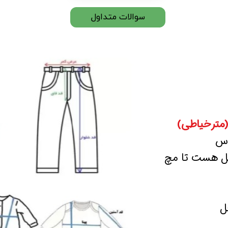
سوالات متداول
(مترخیاطی)
اس
صل هست تا مچ
ل