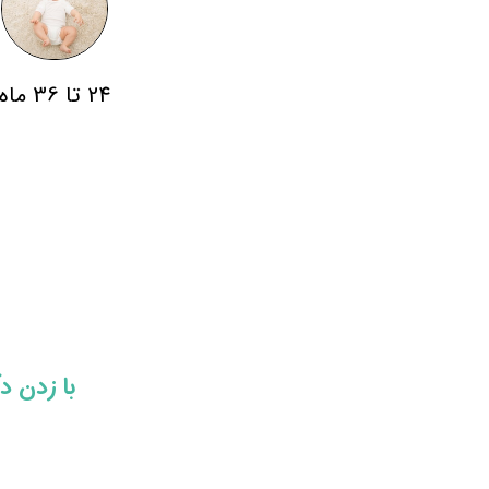
24 تا 36 ماه
​​با زدن