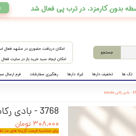
ع
​امکان دریافت حضوری در مشهد فعال ا
جستجو
امکان ایجاد سبد خرید باز در سایت فعال
تک ها
تخفیف دارها
ایراد دارها
رهگیری سفارشات
فرم ارسال سبد
کابی socute
3768 - بادی رکابی socute
۳۰۸,۰۰۰ تومان
برای محاسبه قیمت گزینه های مد نظر 