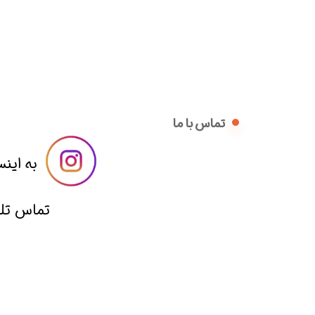
تماس با ما
​​به اینس
​تماس تلفنی با 09014836221 از ساعت