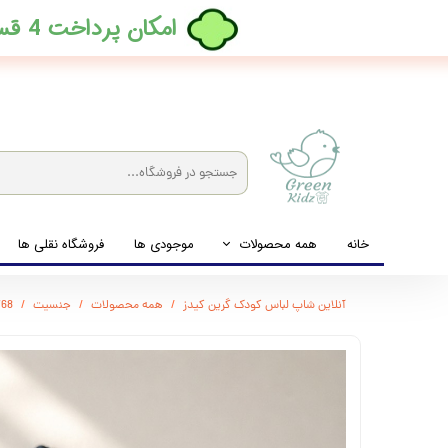
​امکان پرداخت 4 قسطه بدون کارمزد، در ترب پی فعال شد
خانه
همه محصولات
موجودی ها
فروشگاه نقلی ها
لباس نوزاد تا نوجوان
آنلاین شاپ لباس کودک گرین کیدز
همه محصولات
جنسیت
3768 - بادی ر
شیشه شیرخوری و پستانک و ملزومات غذا
لوازم بهداشتی کودک (زیرانداز و دستمال مرطوب و ...)
اکسسوری