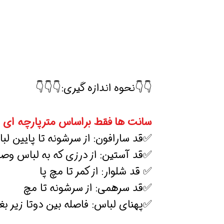
👇👇نحوه اندازه گیری:👇👇👇
سانت ها فقط براساس مترپارچه ای 
✅قد سارافون: از سرشونه تا پایین لب
✅قد آستین: از درزی که به لباس و
✅ قد شلوار: از کمر تا مچ پا
✅قد سرهمی: از سرشونه تا مچ
✅پهنای لباس: فاصله بین دوتا زیر بغ