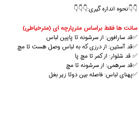
👇👇نحوه اندازه گیری:👇👇👇
سانت ها فقط براساس مترپارچه ای (مترخیاطی)
✅قد سارافون: از سرشونه تا پایین لباس
✅قد آستین: از درزی که به لباس وصل هست تا مچ
✅ قد شلوار: از کمر تا مچ پا
✅قد سرهمی: از سرشونه تا مچ
✅پهنای لباس: فاصله بین دوتا زیر بغل