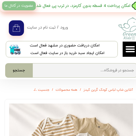
عضویت در کانال ما
​امکان پرداخت 4 قسطه بدون کارمزد، در ترب پی فعال شد
حساب کاربری من
تغییر گذر واژه
ورود
/
ثبت نام در سایت
۰
سفارشات
​امکان دریافت حضوری در مشهد فعال است
خروج از حساب کاربری
امکان ایجاد سبد خرید باز در سایت فعال است
جستجو
آنلاین شاپ لباس کودک گرین کیدز
همه محصولات
جنسیت
3776 - بادی آستین کوتاه h&m