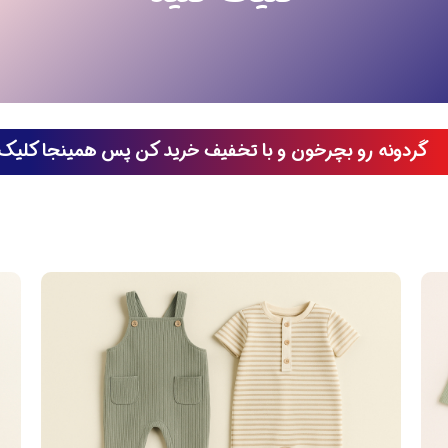
گردونه رو بچرخون و با تخفیف خرید کن پس همینجا کلیک