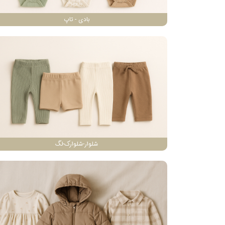
بادی - تاپ
شلوار-شلوارک-لگ