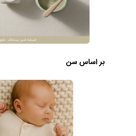
شیشه شیر- پستانک- ملزو
بر اساس سن