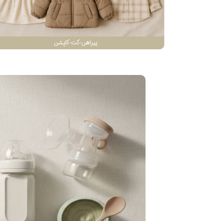
پیراهن-کت-کاپشن