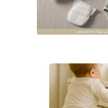
تی- زیرانداز- دستمال مرطوب