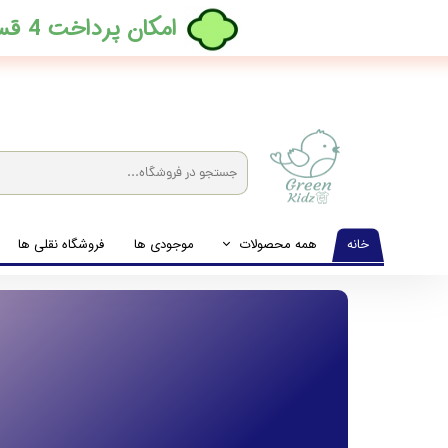
​امکان پرداخت 4 قسطه بدون کارمزد، در ترب پی فعال شد
خانه
همه محصولات
موجودی ها
فروشگاه نقلی ها
لباس نوزاد تا نوجوان
شیشه شیرخوری و پستانک و ملزومات غذا
لوازم بهداشتی کودک (زیرانداز و دستمال مرطوب و ...)
اکسسوری