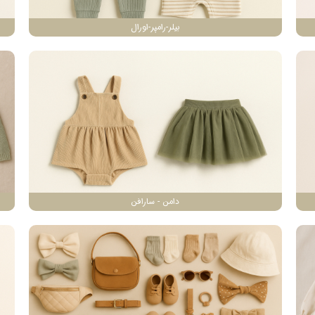
بیلر-رامپر-اورال
دامن - سارافن