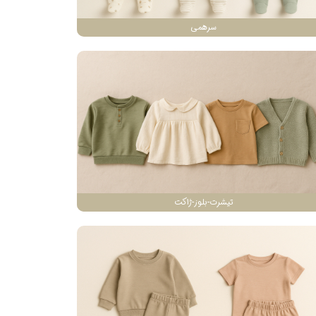
سرهمی
تیشرت-بلوز-ژاکت