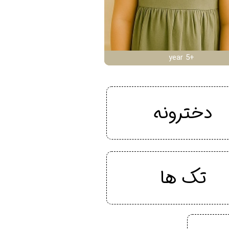
year 5+
دخترونه
تک ها