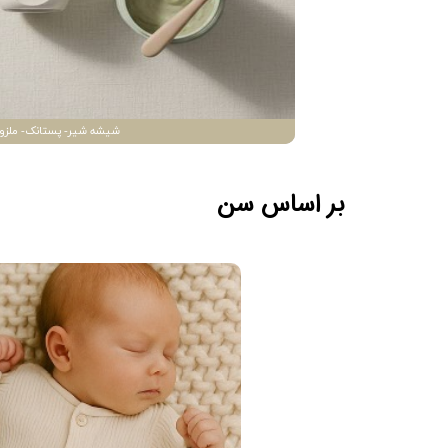
شیشه شیر- پستانک- ملزو
بر اساس سن