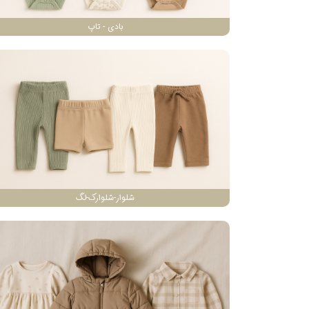
بادی - تاپ
شلوار-شلوارک-لگ