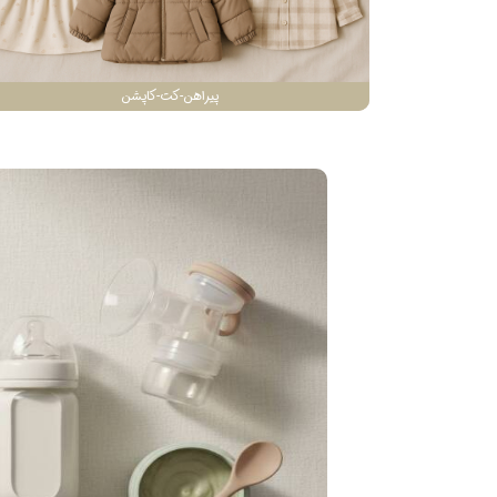
پیراهن-کت-کاپشن