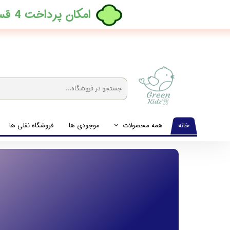
​امکان پرداخت 4 قسطه بدون کارمزد، در ترب پی فعال شد
خانه
همه محصولات
موجودی ها
فروشگاه نقلی ها
لباس نوزاد تا نوجوان
شیشه شیرخوری و پستانک و ملزومات غذا
لوازم بهداشتی کودک (زیرانداز و دستمال مرطوب و ...)
اکسسوری