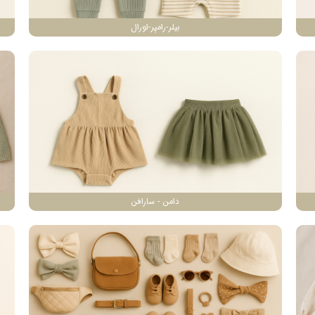
بیلر-رامپر-اورال
دامن - سارافن