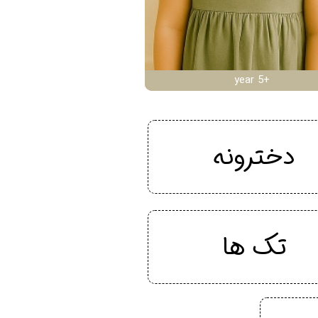
year 5+
دخترونه
تک ها