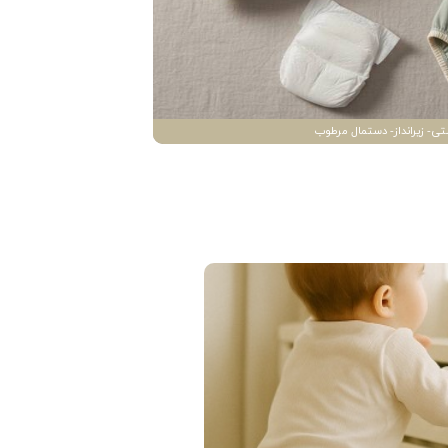
تی- زیرانداز- دستمال مرطوب