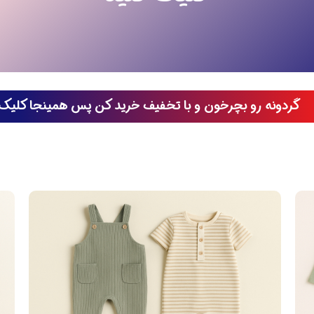
گردونه رو بچرخون و با تخفیف خرید کن پس همینجا کلیک