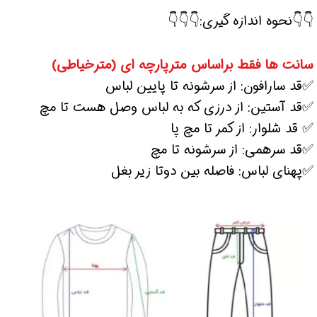
👇👇نحوه اندازه گیری:👇👇👇
سانت ها فقط براساس مترپارچه ای (مترخیاطی)
✅قد سارافون: از سرشونه تا پایین لباس
✅قد آستین: از درزی که به لباس وصل هست تا مچ
✅ قد شلوار: از کمر تا مچ پا
✅قد سرهمی: از سرشونه تا مچ
✅پهنای لباس: فاصله بین دوتا زیر بغل