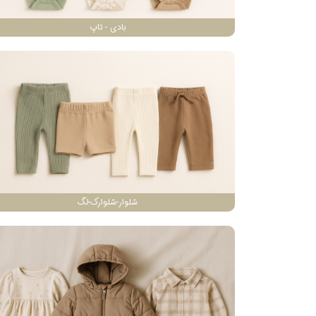
بادی - تاپ
شلوار-شلوارک-لگ