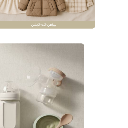
پیراهن-کت-کاپشن