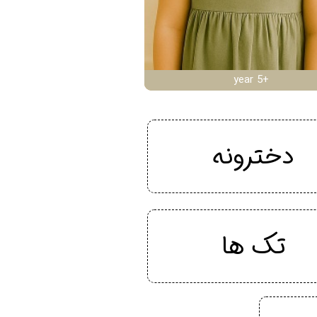
year 5+
دخترونه
تک ها