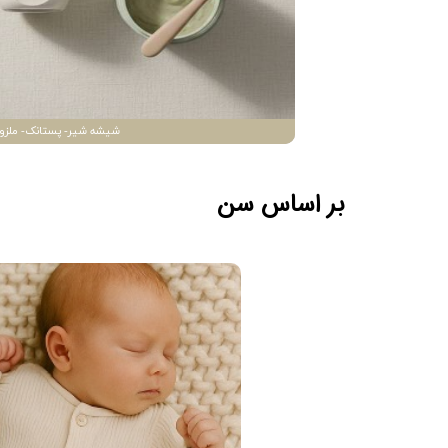
شیشه شیر- پستانک- ملزو
بر اساس سن