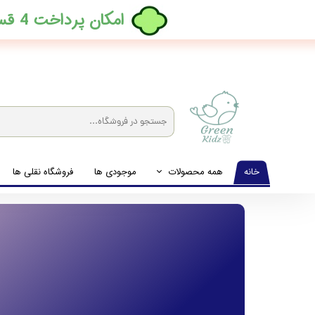
​امکان پرداخت 4 قسطه بدون کارمزد، در ترب پی فعال شد
خانه
همه محصولات
موجودی ها
فروشگاه نقلی ها
لباس نوزاد تا نوجوان
شیشه شیرخوری و پستانک و ملزومات غذا
لوازم بهداشتی کودک (زیرانداز و دستمال مرطوب و ...)
اکسسوری