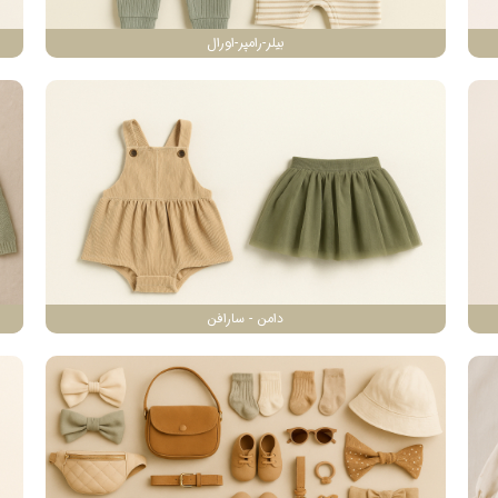
بیلر-رامپر-اورال
دامن - سارافن