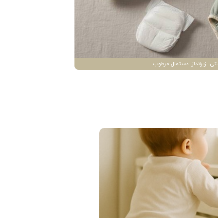
تی- زیرانداز- دستمال مرطوب