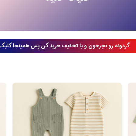
گردونه رو بچرخون و با تخفیف خرید کن پس همینجا کلیک