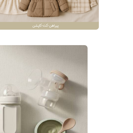
پیراهن-کت-کاپشن