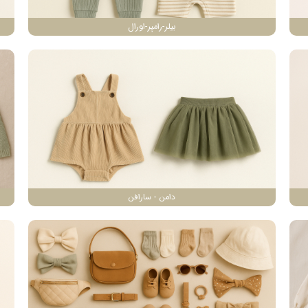
بیلر-رامپر-اورال
دامن - سارافن