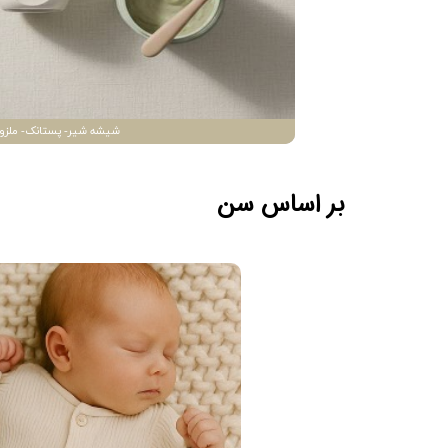
شیشه شیر- پستانک- ملزو
بر اساس سن