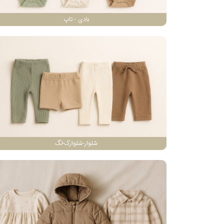
بادی - تاپ
شلوار-شلوارک-لگ