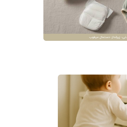
تی- زیرانداز- دستمال مرطوب