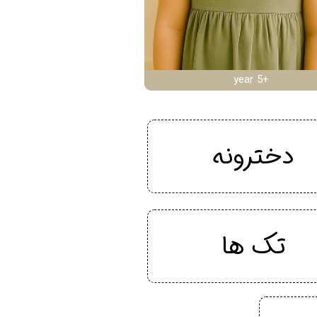
year 5+
دخترونه
تک ها