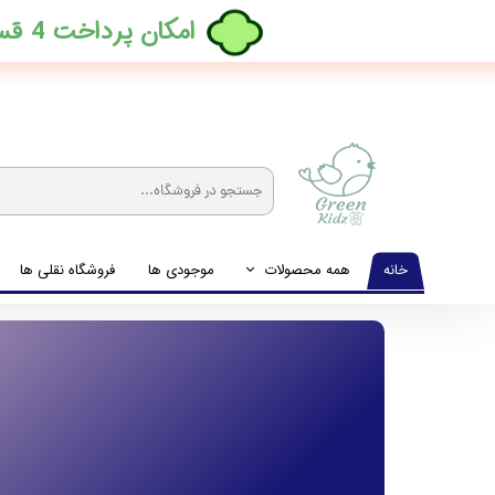
​امکان پرداخت 4 قسطه بدون کارمزد، در ترب پی فعال شد
خانه
همه محصولات
موجودی ها
فروشگاه نقلی ها
لباس نوزاد تا نوجوان
شیشه شیرخوری و پستانک و ملزومات غذا
لوازم بهداشتی کودک (زیرانداز و دستمال مرطوب و ...)
اکسسوری