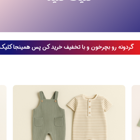
گردونه رو بچرخون و با تخفیف خرید کن پس همینجا کلیک