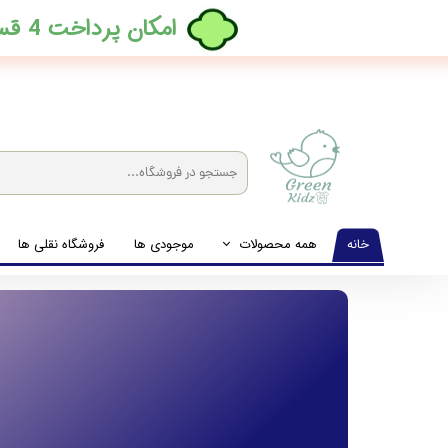
​امکان پرداخت 4 قسطه بدون کارمزد، در ترب پی فعال شد
خانه
همه محصولات
موجودی ها
فروشگاه نقلی ها
لباس نوزاد تا نوجوان
شیشه شیرخوری و پستانک و ملزومات غذا
لوازم بهداشتی کودک (زیرانداز و دستمال مرطوب و ...)
اکسسوری