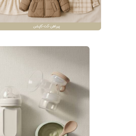
پیراهن-کت-کاپشن