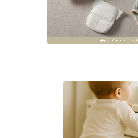
تی- زیرانداز- دستمال مرطوب