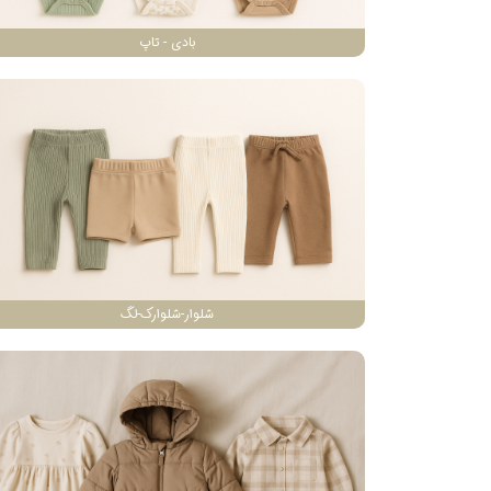
بادی - تاپ
شلوار-شلوارک-لگ