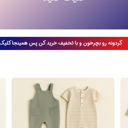
گردونه رو بچرخون و با تخفیف خرید کن پس همینجا کلیک