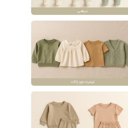
سرهمی
تیشرت-بلوز-ژاکت