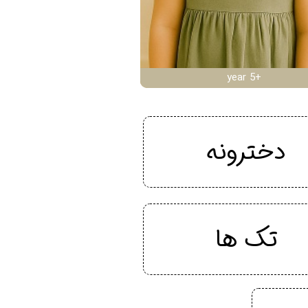
year 5+
دخترونه
تک ها