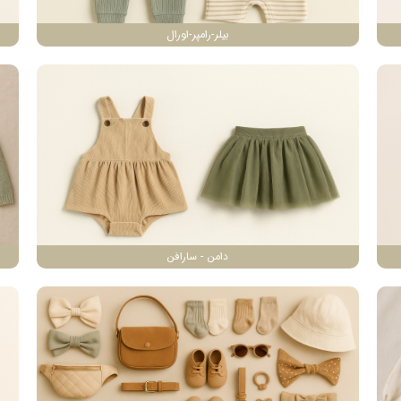
بیلر-رامپر-اورال
دامن - سارافن