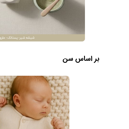
شیشه شیر- پستانک- ملزو
بر اساس سن