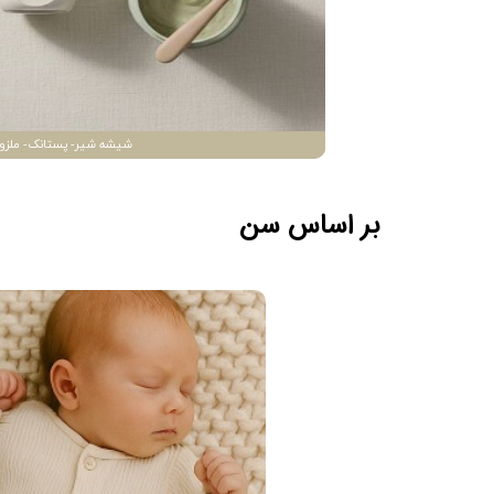
شیشه شیر- پستانک- ملزو
بر اساس سن