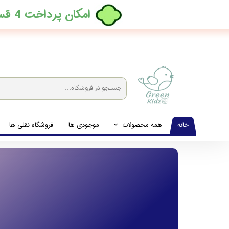
​امکان پرداخت 4 قسطه بدون کارمزد، در ترب پی فعال شد
خانه
همه محصولات
موجودی ها
فروشگاه نقلی ها
لباس نوزاد تا نوجوان
شیشه شیرخوری و پستانک و ملزومات غذا
لوازم بهداشتی کودک (زیرانداز و دستمال مرطوب و ...)
اکسسوری