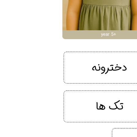
year 5+
دخترونه
تک ها