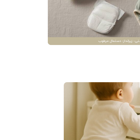
تی- زیرانداز- دستمال مرطوب