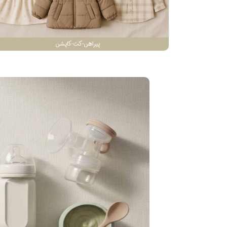
پیراهن-کت-کاپشن