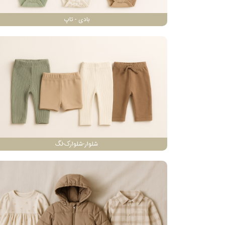
بادی - تاپ
شلوار-شلوارک-لگ