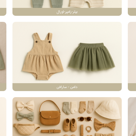
بیلر-رامپر-اورال
دامن - سارافن