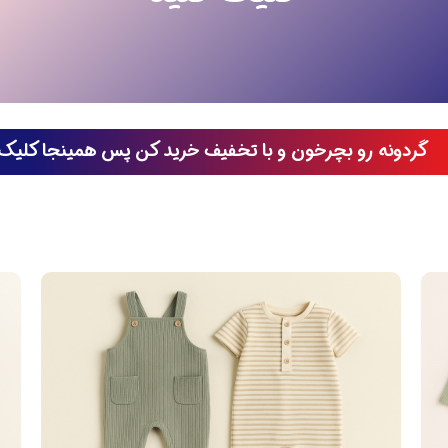
گردونه رو بچرخون و با تخفیف خرید کن پس همینجا کلیک