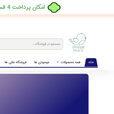
​امکان پرداخت 4 قسطه بدون کارمزد، در ترب پی فعال شد
خانه
همه محصولات
موجودی ها
فروشگاه نقلی ها
لباس نوزاد تا نوجوان
شیشه شیرخوری و پستانک و ملزومات غذا
لوازم بهداشتی کودک (زیرانداز و دستمال مرطوب و ...)
اکسسوری