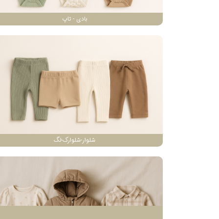
بادی - تاپ
شلوار-شلوارک-لگ