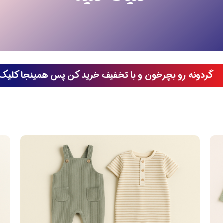
گردونه رو بچرخون و با تخفیف خرید کن پس همینجا کلیک