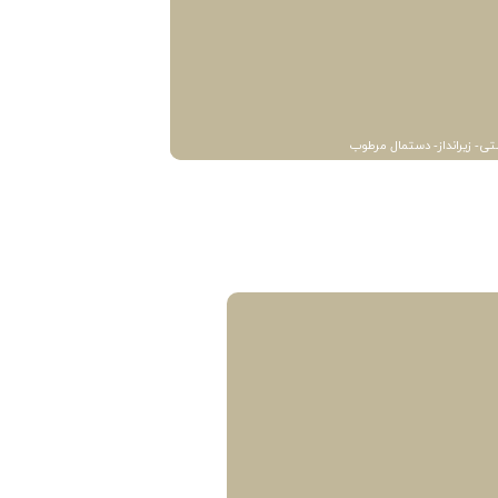
تی- زیرانداز- دستمال مرطوب