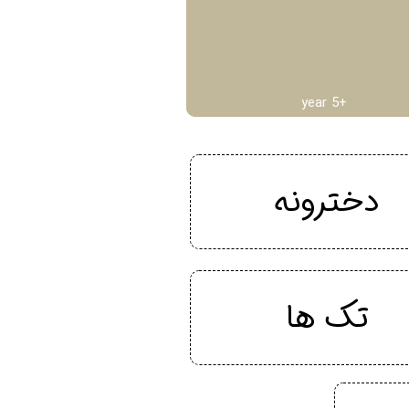
year 5+
دخترونه
تک ها