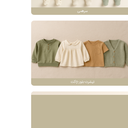
سرهمی
تیشرت-بلوز-ژاکت