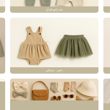
بیلر-رامپر-اورال
دامن - سارافن