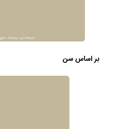
شیشه شیر- پستانک- ملزو
بر اساس سن