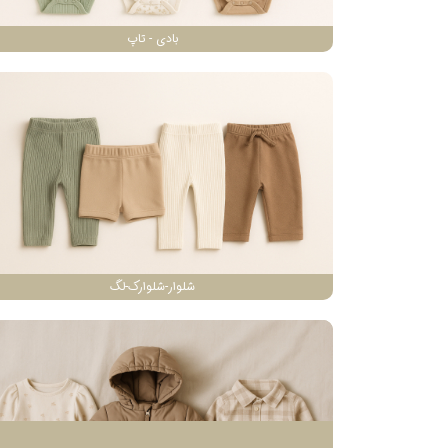
بادی - تاپ
شلوار-شلوارک-لگ