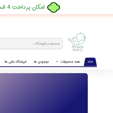
​امکان پرداخت 4 قسطه بدون کارمزد، در ترب پی فعال شد
خانه
همه محصولات
موجودی ها
فروشگاه نقلی ها
لباس نوزاد تا نوجوان
شیشه شیرخوری و پستانک و ملزومات غذا
لوازم بهداشتی کودک (زیرانداز و دستمال مرطوب و ...)
اکسسوری