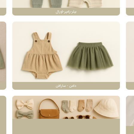
بیلر-رامپر-اورال
دامن - سارافن