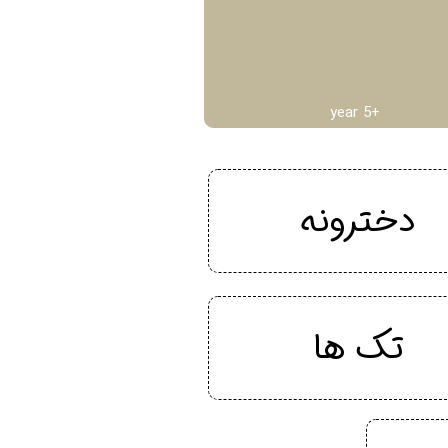
year 5+
دخترونه
تک ها