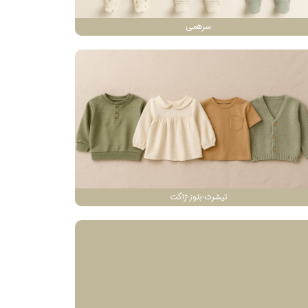
سرهمی
تیشرت-بلوز-ژاکت