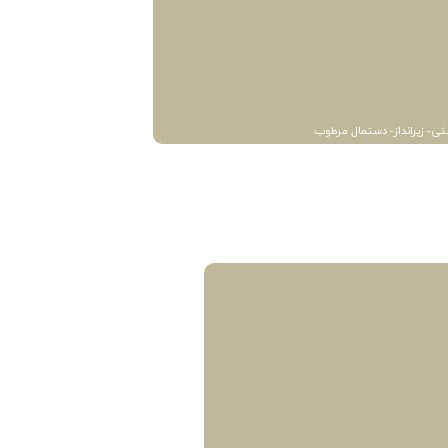
تی- زیرانداز- دستمال مرطوب