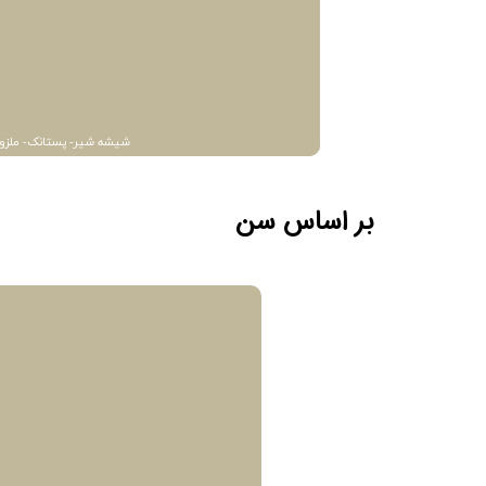
شیشه شیر- پستانک- ملزو
بر اساس سن