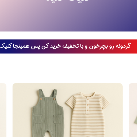
گردونه رو بچرخون و با تخفیف خرید کن پس همینجا کلیک