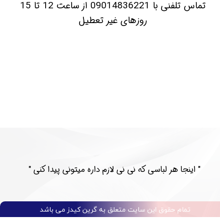
​تماس تلفنی با 09014836221 از ساعت 12 تا 15
روزهای غیر تعطیل
​​" اینجا هر لباسی که نی نی لازم داره میتونی پیدا کنی "​​​​​​​​​​​​​​
تمام حقوق این سایت متعلق به گرین کیدز می باشد​​​​​​​