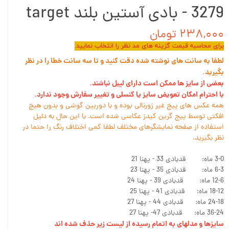
3279 - بادی آستین بلند target
۲۳۸,۰۰۰ تومان
برای محاسبه قیمت گزینه های مد نظر را انتخاب نمایید.
لطفا به سانت های نوشته شده دقت کنید و تا سه سانت خطا را در نظر
بگیرید.
بعضی از سایز ها ممکن است دارای لیبل نباشند.
با احترام امکان تعویض سایز یا کنسلی و تغییر سفارش وجود ندارد.
همه عکس های پیج غیر ژورنالی بوده و با دوربین گوشی و بدون هیچ
افکتی توسط پیج گرین کیدز عکاسی شده است. با این حال به دلیل
استفاده از صفحه نمایشگرهای مختلف لطفا کمی اختلاف رنگ را حتما در
نظر بگیرید.
3-0 ماه: قدبادی 33 - پهنا 21
6-3 ماه: قدبادی 35 - پهنا 23
12-6 ماه: قدبادی 39 - پهنا 24
18-12 ماه: قدبادی 41 - پهنا 25
24-18 ماه: قدبادی 44 - پهنا 27
36-24 ماه: قدبادی 47- پهنا 27
سایزها و مدلهای به اتمام رسیده از لیست زیر حذف شده اند