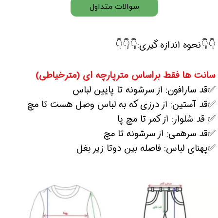
سوالات متداول
👇👇نحوه اندازه گیری:👇👇👇
سانت ها فقط براساس مترپارچه ای (مترخیاطی)
✅قد سارافون: از سرشونه تا پایین لباس
✅قد آستین: از درزی که به لباس وصل هست تا مچ
✅ قد شلوار: از کمر تا مچ پا
✅قد سرهمی: از سرشونه تا مچ
✅پهنای لباس: فاصله بین دوتا زیر بغل