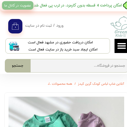
عضویت در کانال ما
​امکان پرداخت 4 قسطه بدون کارمزد، در ترب پی فعال شد
حساب کاربری من
تغییر گذر واژه
ورود
/
ثبت نام در سایت
۰
سفارشات
​امکان دریافت حضوری در مشهد فعال است
خروج از حساب کاربری
امکان ایجاد سبد خرید باز در سایت فعال است
جستجو
آنلاین شاپ لباس کودک گرین کیدز
همه محصولات
3279 - بادی آستین بلند target