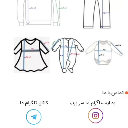
تماس با ما
​​به اینستاگرام ما سر بزنید​​​​​​​
​کانال تلگرام ما