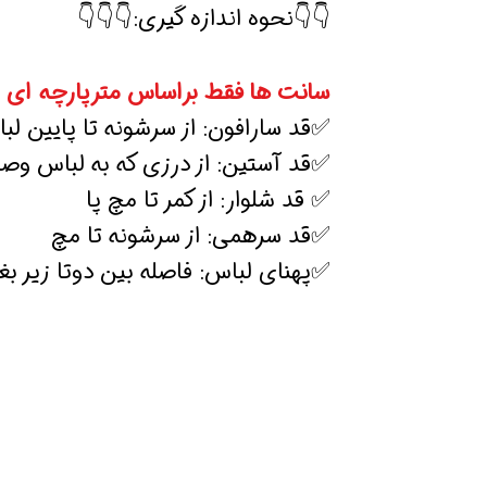
👇👇نحوه اندازه گیری:👇👇👇
سانت ها فقط براساس مترپارچه ای 
✅قد سارافون: از سرشونه تا پایین لب
✅قد آستین: از درزی که به لباس و
✅ قد شلوار: از کمر تا مچ پا
✅قد سرهمی: از سرشونه تا مچ
✅پهنای لباس: فاصله بین دوتا زیر بغ