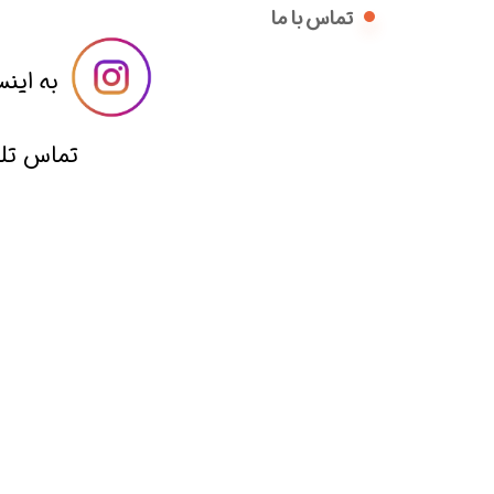
تماس با ما
​​به اینس
​تماس تلفنی با 09014836221 از ساعت