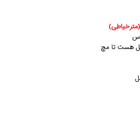
(مترخیاطی)
اس
صل هست تا مچ
ل