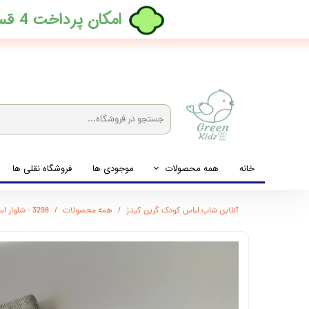
​امکان پرداخت 4 قسطه بدون کارمزد، در ترب پی فعال شد
خانه
همه محصولات
موجودی ها
فروشگاه نقلی ها
لباس نوزاد تا نوجوان
آنلاین شاپ لباس کودک گرین کیدز
همه محصولات
3298 - شلوار اسلش
شیشه شیرخوری و پستانک و ملزومات غذا
لوازم بهداشتی کودک (زیرانداز و دستمال مرطوب و ...)
اکسسوری