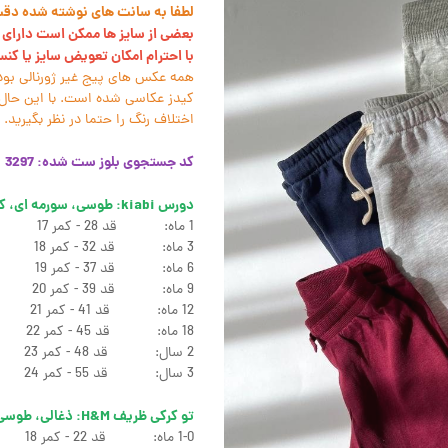
لطفا به سانت های نوشته شده دقت ک
بعضی از سایز ها ممکن است دارای ل
با احترام امکان تعویض سایز یا کن
همه عکس های پیج غیر ژورنالی بود
کیدز عکاسی شده است. با این حال 
اختلاف رنگ را حتما در نظر بگیرید.
کد جستجوی بلوز ست شده: 3297
دورس kiabi: طوسی، سورمه ای، کرم
1 ماه: قد 28 - کمر 17
3 ماه: قد 32 - کمر 18
6 ماه: قد 37 - کمر 19
9 ماه: قد 39 - کمر 20
12 ماه: قد 41 - کمر 21
18 ماه: قد 45 - کمر 22
2 سال: قد 48 - کمر 23
3 سال: قد 55 - کمر 24
تو کرکی ظریف H&M: ذغالی، طوسی ستاره، صورتی باربی، سبزآبی، زرشکی قرمز
1-0 ماه: قد 22 - کمر 18