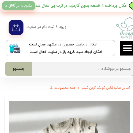
عضویت در کانال ما
​امکان پرداخت 4 قسطه بدون کارمزد، در ترب پی فعال شد
حساب کاربری من
تغییر گذر واژه
ورود
/
ثبت نام در سایت
۰
سفارشات
​امکان دریافت حضوری در مشهد فعال است
خروج از حساب کاربری
امکان ایجاد سبد خرید باز در سایت فعال است
جستجو
آنلاین شاپ لباس کودک گرین کیدز
همه محصولات
3314 - بادی آستین کوتاه طرحدار