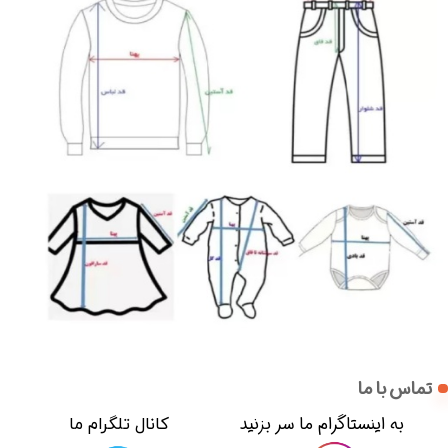
تماس با ما
​​به اینستاگرام ما سر بزنید​​​​​​​
​کانال تلگرام ما