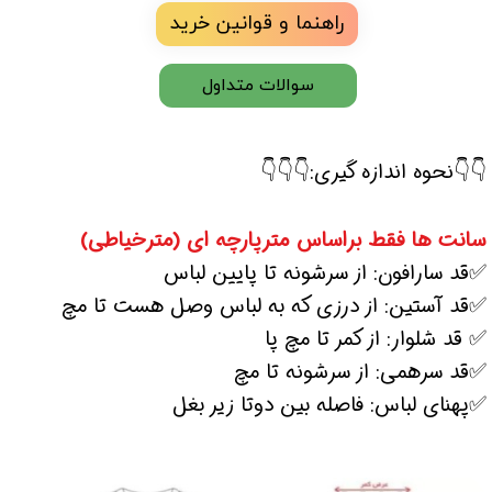
راهنما و قوانین خرید
سوالات متداول
👇👇نحوه اندازه گیری:👇👇👇
سانت ها فقط براساس مترپارچه ای (مترخیاطی)
✅قد سارافون: از سرشونه تا پایین لباس
✅قد آستین: از درزی که به لباس وصل هست تا مچ
✅ قد شلوار: از کمر تا مچ پا
✅قد سرهمی: از سرشونه تا مچ
✅پهنای لباس: فاصله بین دوتا زیر بغل