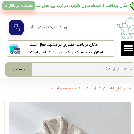
عضویت در کانال ما
​امکان پرداخت 4 قسطه بدون کارمزد، در ترب پی فعال شد
حساب کاربری من
تغییر گذر واژه
ورود
/
ثبت نام در سایت
۰
سفارشات
​امکان دریافت حضوری در مشهد فعال است
خروج از حساب کاربری
امکان ایجاد سبد خرید باز در سایت فعال است
جستجو
آنلاین شاپ لباس کودک گرین کیدز
همه محصولات
3319 - بافت راه راه mothercare