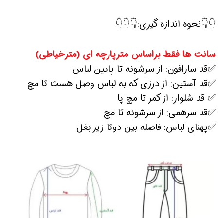
👇👇نحوه اندازه گیری:👇👇👇
سانت ها فقط براساس مترپارچه ای (مترخیاطی)
✅قد سارافون: از سرشونه تا پایین لباس
✅قد آستین: از درزی که به لباس وصل هست تا مچ
✅ قد شلوار: از کمر تا مچ پا
✅قد سرهمی: از سرشونه تا مچ
✅پهنای لباس: فاصله بین دوتا زیر بغل