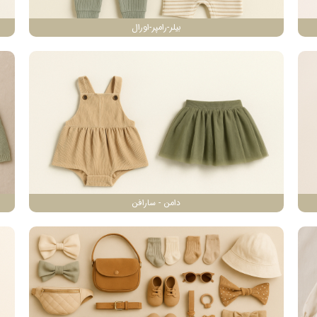
بیلر-رامپر-اورال
دامن - سارافن