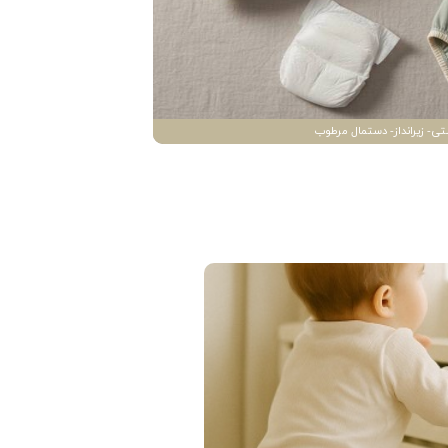
تی- زیرانداز- دستمال مرطوب