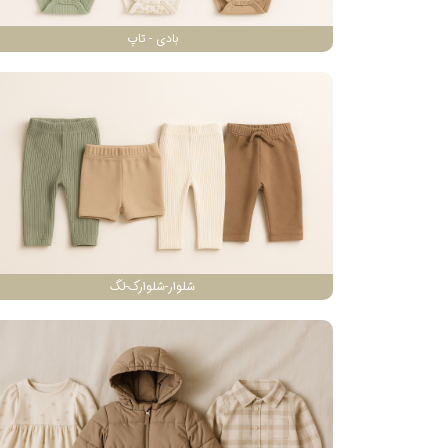
بادی - تاپ
شلوار-شلوارک-لگ