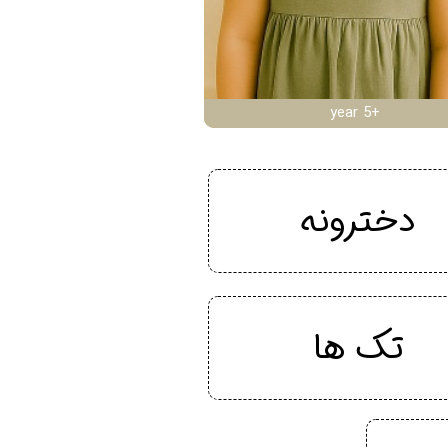
year 5+
دخترونه
تک ها