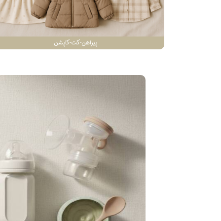
پیراهن-کت-کاپشن