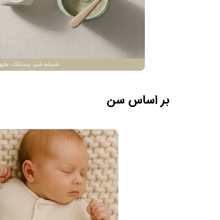
شیشه شیر- پستانک- ملزو
بر اساس سن