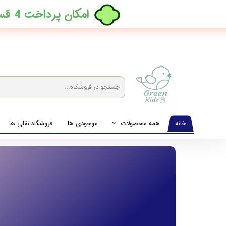
​امکان پرداخت 4 قسطه بدون کارمزد، در ترب پی فعال شد
خانه
همه محصولات
موجودی ها
فروشگاه نقلی ها
لباس نوزاد تا نوجوان
شیشه شیرخوری و پستانک و ملزومات غذا
لوازم بهداشتی کودک (زیرانداز و دستمال مرطوب و ...)
اکسسوری