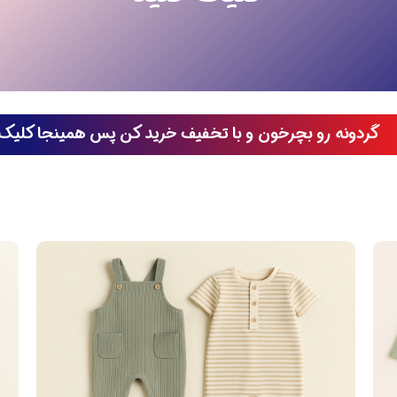
گردونه رو بچرخون و با تخفیف خرید کن پس همینجا کلیک