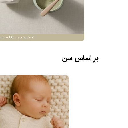
شیشه شیر- پستانک- ملزو
بر اساس سن