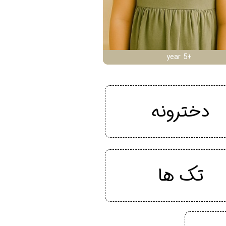
year 5+
دخترونه
تک ها