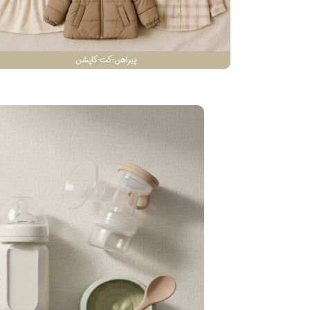
پیراهن-کت-کاپشن