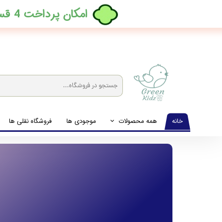
​امکان پرداخت 4 قسطه بدون کارمزد، در ترب پی فعال شد
خانه
همه محصولات
موجودی ها
فروشگاه نقلی ها
لباس نوزاد تا نوجوان
شیشه شیرخوری و پستانک و ملزومات غذا
لوازم بهداشتی کودک (زیرانداز و دستمال مرطوب و ...)
اکسسوری