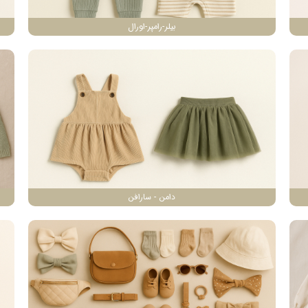
بیلر-رامپر-اورال
دامن - سارافن