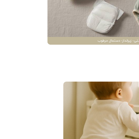
تی- زیرانداز- دستمال مرطوب