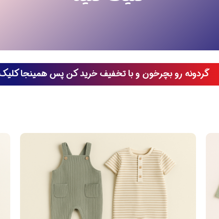
گردونه رو بچرخون و با تخفیف خرید کن پس همینجا کلیک