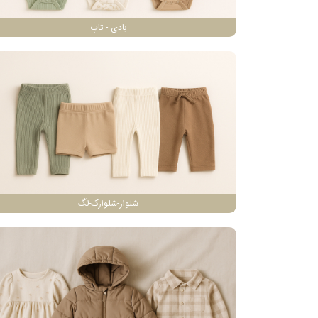
بادی - تاپ
شلوار-شلوارک-لگ