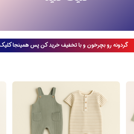
گردونه رو بچرخون و با تخفیف خرید کن پس همینجا کلیک