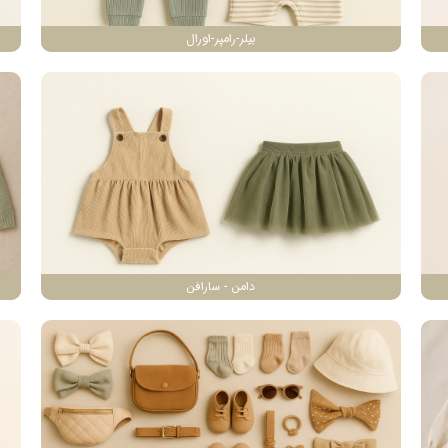
بیلر-رامپر-اورال
دامن - سارافن