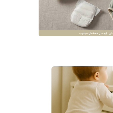
تی- زیرانداز- دستمال مرطوب