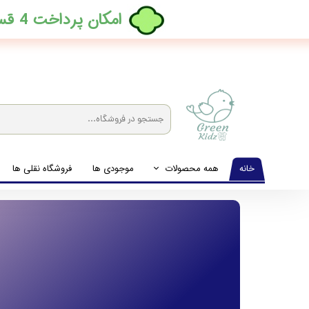
​امکان پرداخت 4 قسطه بدون کارمزد، در ترب پی فعال شد
خانه
همه محصولات
موجودی ها
فروشگاه نقلی ها
لباس نوزاد تا نوجوان
شیشه شیرخوری و پستانک و ملزومات غذا
لوازم بهداشتی کودک (زیرانداز و دستمال مرطوب و ...)
اکسسوری