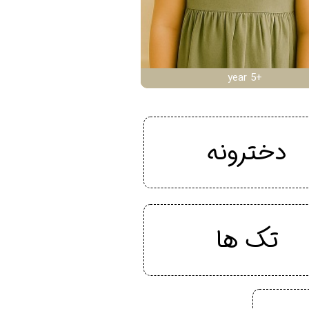
year 5+
دخترونه
تک ها