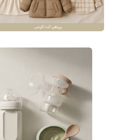
پیراهن-کت-کاپشن