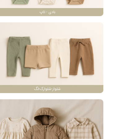
بادی - تاپ
شلوار-شلوارک-لگ