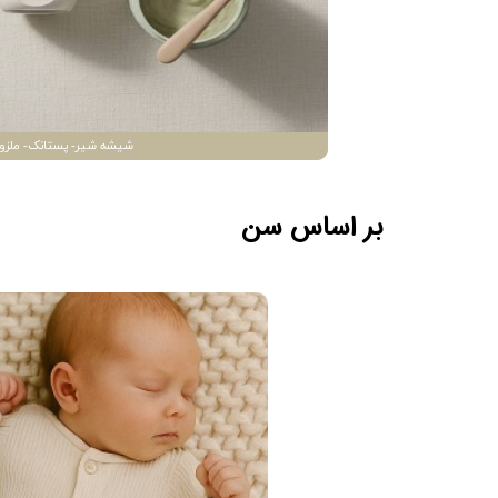
شیشه شیر- پستانک- ملزو
بر اساس سن