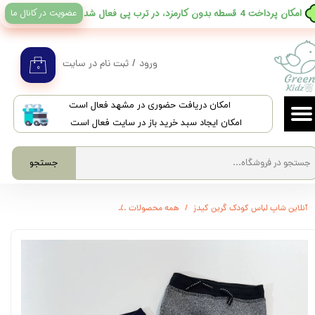
عضویت در کانال ما
​امکان پرداخت 4 قسطه بدون کارمزد، در ترب پی فعال شد
حساب کاربری من
تغییر گذر واژه
ورود
/
ثبت نام در سایت
۰
سفارشات
​امکان دریافت حضوری در مشهد فعال است
خروج از حساب کاربری
امکان ایجاد سبد خرید باز در سایت فعال است
جستجو
آنلاین شاپ لباس کودک گرین کیدز
همه محصولات
3393 - شلوار اسلش پسرانه H&M