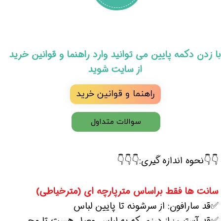
​با زدن دکمه پایین می توانید وارد راهنما و قوانین خرید
از سایت شوید
راهنما و قوانین خرید
سوالات متداول
👇👇نحوه اندازه گیری:👇👇👇
سانت ها فقط براساس مترپارچه ای (مترخیاطی)
✅قد سارافون: از سرشونه تا پایین لباس
✅قد آستین: از درزی که به لباس وصل هست تا مچ