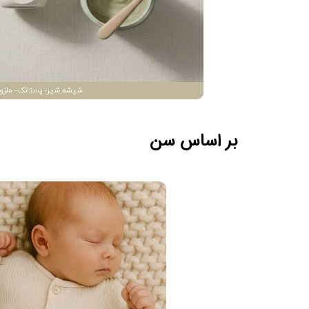
شیشه شیر- پستانک- ملزو
بر اساس سن