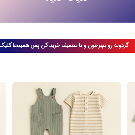
گردونه رو بچرخون و با تخفیف خرید کن پس همینجا کلیک