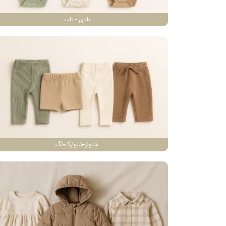
بادی - تاپ
شلوار-شلوارک-لگ