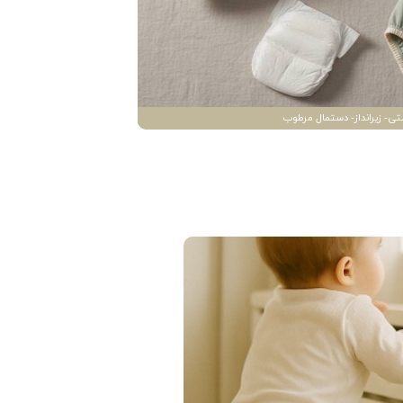
تی- زیرانداز- دستمال مرطوب