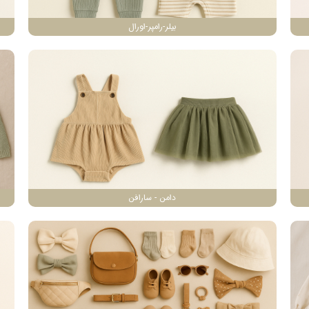
بیلر-رامپر-اورال
دامن - سارافن