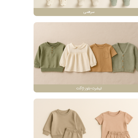
سرهمی
تیشرت-بلوز-ژاکت