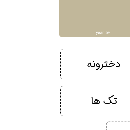
year 5+
دخترونه
تک ها