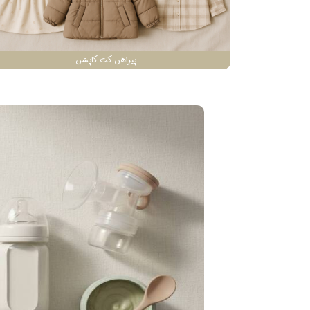
پیراهن-کت-کاپشن