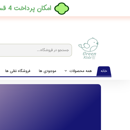
​امکان پرداخت 4 قسطه بدون کارمزد، در ترب پی فعال شد
خانه
همه محصولات
موجودی ها
فروشگاه نقلی ها
لباس نوزاد تا نوجوان
شیشه شیرخوری و پستانک و ملزومات غذا
لوازم بهداشتی کودک (زیرانداز و دستمال مرطوب و ...)
اکسسوری