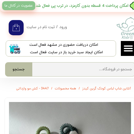
عضویت در کانال ما
​امکان پرداخت 4 قسطه بدون کارمزد، در ترب پی فعال شد
حساب کاربری من
تغییر گذر واژه
ورود
/
ثبت نام در سایت
۰
سفارشات
​امکان دریافت حضوری در مشهد فعال است
خروج از حساب کاربری
امکان ایجاد سبد خرید باز در سایت فعال است
جستجو
آنلاین شاپ لباس کودک گرین کیدز
همه محصولات
3447 - کش مو وارداتی