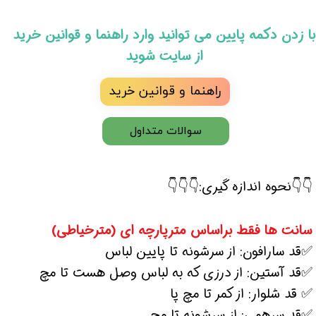
​با زدن دکمه پایین می توانید وارد راهنما و قوانین خرید
از سایت شوید
راهنما و قوانین خرید
سوالات متداول
👇👇نحوه اندازه گیری:👇👇👇
سانت ها فقط براساس مترپارچه ای (مترخیاطی)
✅قد سارافون: از سرشونه تا پایین لباس
✅قد آستین: از درزی که به لباس وصل هست تا مچ
✅ قد شلوار: از کمر تا مچ پا
✅قد سرهمی: از سرشونه تا مچ