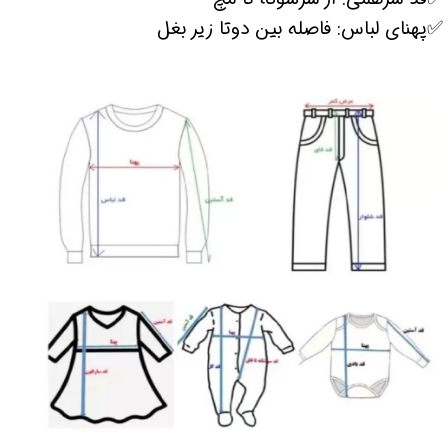
✅پهنای لباس: فاصله بین دوتا زیر بغل