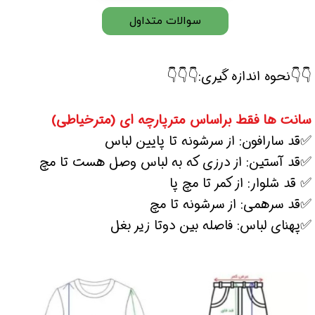
سوالات متداول
👇👇نحوه اندازه گیری:👇👇👇
سانت ها فقط براساس مترپارچه ای (مترخیاطی)
✅قد سارافون: از سرشونه تا پایین لباس
✅قد آستین: از درزی که به لباس وصل هست تا مچ
✅ قد شلوار: از کمر تا مچ پا
✅قد سرهمی: از سرشونه تا مچ
✅پهنای لباس: فاصله بین دوتا زیر بغل