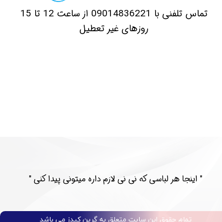
​تماس تلفنی با 09014836221 از ساعت 12 تا 15
روزهای غیر تعطیل
​​" اینجا هر لباسی که نی نی لازم داره میتونی پیدا کنی "​​​​​​​​​​​​​​
تمام حقوق این سایت متعلق به گرین کیدز می باشد​​​​​​​