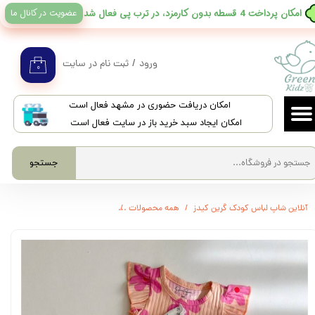
عضویت در کانال ما
​امکان پرداخت 4 قسطه بدون کارمزد، در ترب پی فعال شد
حساب کاربری من
تغییر گذر واژه
ورود
/
ثبت نام در سایت
۰
سفارشات
​امکان دریافت حضوری در مشهد فعال است
خروج از حساب کاربری
امکان ایجاد سبد خرید باز در سایت فعال است
جستجو
آنلاین شاپ لباس کودک گرین کیدز
همه محصولات
3459 - ست تیشرت شلوارک دخترانه