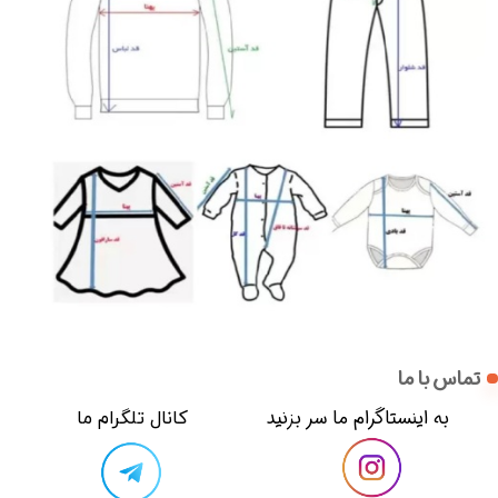
تماس با ما
​​به اینستاگرام ما سر بزنید​​​​​​​
​کانال تلگرام ما