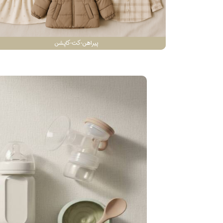
پیراهن-کت-کاپشن