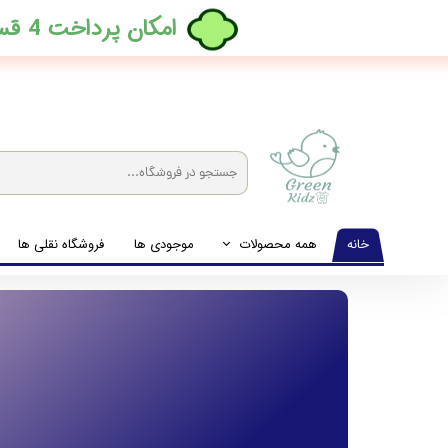
​امکان پرداخت 4 قسطه بدون کارمزد، در ترب پی فعال شد
خانه
همه محصولات
موجودی ها
فروشگاه نقلی ها
لباس نوزاد تا نوجوان
شیشه شیرخوری و پستانک و ملزومات غذا
لوازم بهداشتی کودک (زیرانداز و دستمال مرطوب و ...)
اکسسوری