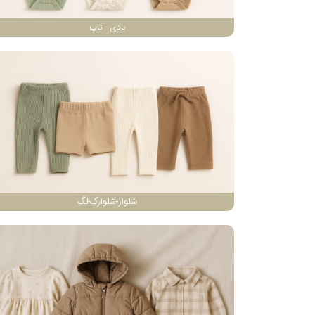
بادی - تاپ
شلوار-شلوارک-لگ