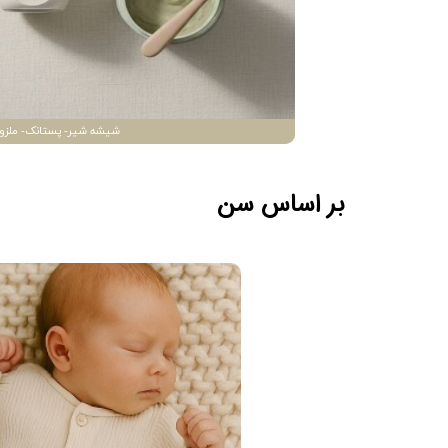
شیشه شیر- پستانک- ملزو
بر اساس سن