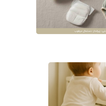
تی- زیرانداز- دستمال مرطوب