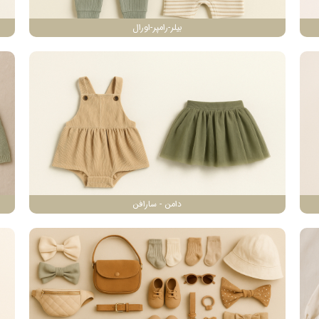
بیلر-رامپر-اورال
دامن - سارافن