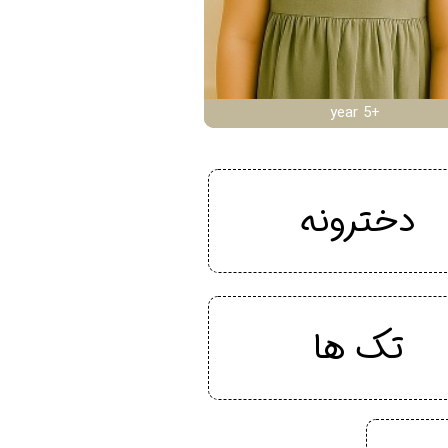
year 5+
دخترونه
تک ها