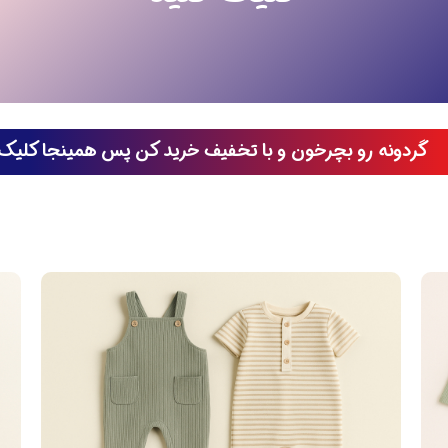
گردونه رو بچرخون و با تخفیف خرید کن پس همینجا کلیک