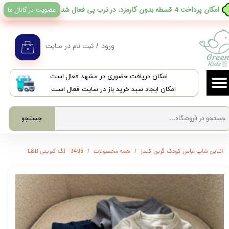
عضویت در کانال ما
​امکان پرداخت 4 قسطه بدون کارمزد، در ترب پی فعال شد
حساب کاربری من
تغییر گذر واژه
ورود
/
ثبت نام در سایت
۰
سفارشات
​امکان دریافت حضوری در مشهد فعال است
خروج از حساب کاربری
امکان ایجاد سبد خرید باز در سایت فعال است
جستجو
آنلاین شاپ لباس کودک گرین کیدز
همه محصولات
3495 - لگ کبریتی L&D