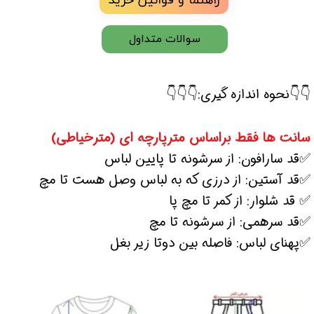
سوالات متداول
👇👇نحوه اندازه گیری:👇👇👇
سانت ها فقط براساس مترپارچه ای (مترخیاطی)
✅قد سارافون: از سرشونه تا پایین لباس
✅قد آستین: از درزی که به لباس وصل هست تا مچ
✅ قد شلوار: از کمر تا مچ پا
✅قد سرهمی: از سرشونه تا مچ
✅پهنای لباس: فاصله بین دوتا زیر بغل