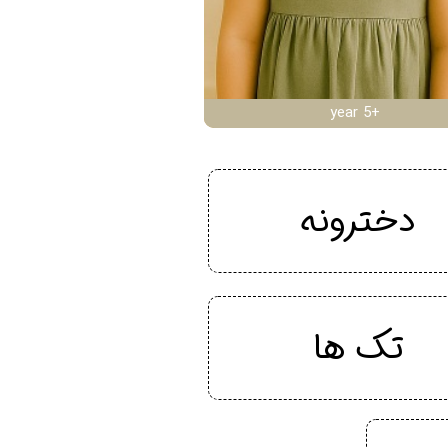
year 5+
دخترونه
تک ها