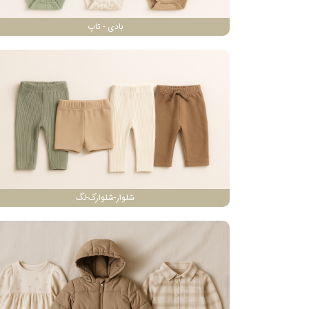
بادی - تاپ
شلوار-شلوارک-لگ