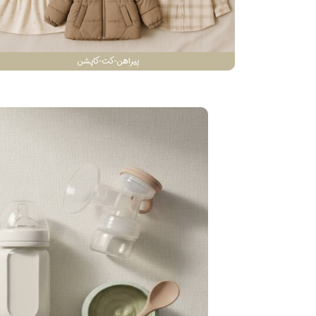
پیراهن-کت-کاپشن