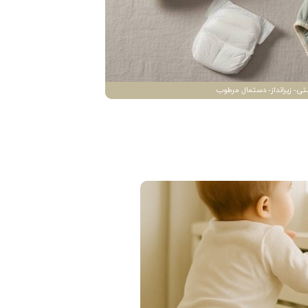
تی- زیرانداز- دستمال مرطوب