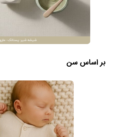
شیشه شیر- پستانک- ملزو
بر اساس سن