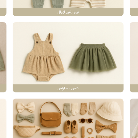
بیلر-رامپر-اورال
دامن - سارافن