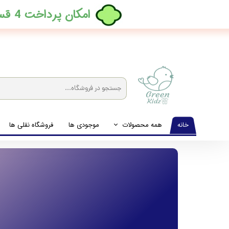
​امکان پرداخت 4 قسطه بدون کارمزد، در ترب پی فعال شد
خانه
همه محصولات
موجودی ها
فروشگاه نقلی ها
لباس نوزاد تا نوجوان
شیشه شیرخوری و پستانک و ملزومات غذا
لوازم بهداشتی کودک (زیرانداز و دستمال مرطوب و ...)
اکسسوری