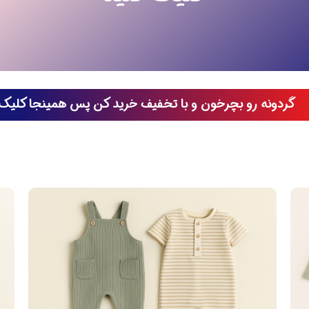
گردونه رو بچرخون و با تخفیف خرید کن پس همینجا کلیک