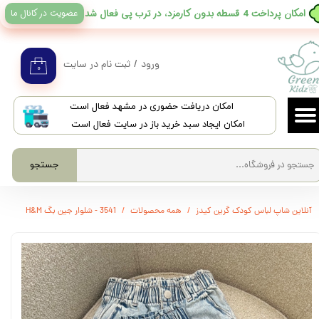
عضویت در کانال ما
​امکان پرداخت 4 قسطه بدون کارمزد، در ترب پی فعال شد
حساب کاربری من
تغییر گذر واژه
ورود
/
ثبت نام در سایت
۰
سفارشات
​امکان دریافت حضوری در مشهد فعال است
خروج از حساب کاربری
امکان ایجاد سبد خرید باز در سایت فعال است
جستجو
آنلاین شاپ لباس کودک گرین کیدز
همه محصولات
3541 - شلوار جین بگ H&M