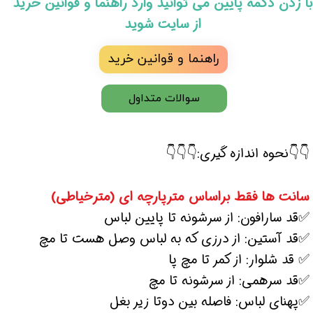
​با زدن دکمه پایین می توانید وارد راهنما و قوانین خرید
از سایت شوید
راهنما و قوانین خرید
سوالات متداول
👇👇نحوه اندازه گیری:👇👇👇
سانت ها فقط براساس مترپارچه ای (مترخیاطی)
✅قد سارافون: از سرشونه تا پایین لباس
✅قد آستین: از درزی که به لباس وصل هست تا مچ
✅ قد شلوار: از کمر تا مچ پا
✅قد سرهمی: از سرشونه تا مچ
✅پهنای لباس: فاصله بین دوتا زیر بغل