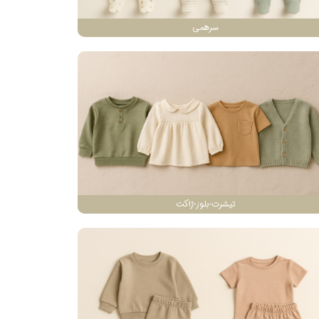
سرهمی
تیشرت-بلوز-ژاکت