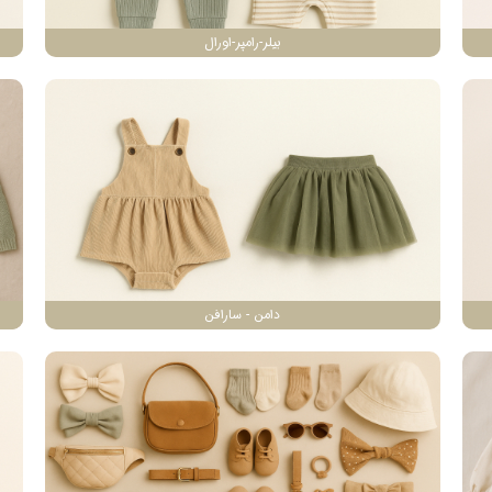
بیلر-رامپر-اورال
دامن - سارافن