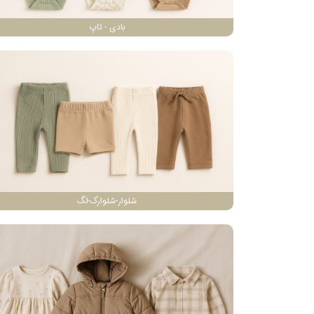
بادی - تاپ
شلوار-شلوارک-لگ