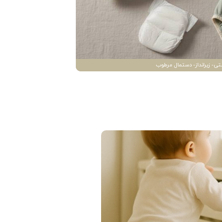
تی- زیرانداز- دستمال مرطوب