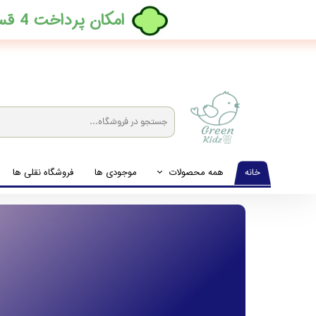
​امکان پرداخت 4 قسطه بدون کارمزد، در ترب پی فعال شد
خانه
همه محصولات
موجودی ها
فروشگاه نقلی ها
لباس نوزاد تا نوجوان
شیشه شیرخوری و پستانک و ملزومات غذا
لوازم بهداشتی کودک (زیرانداز و دستمال مرطوب و ...)
اکسسوری