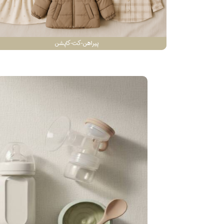
پیراهن-کت-کاپشن