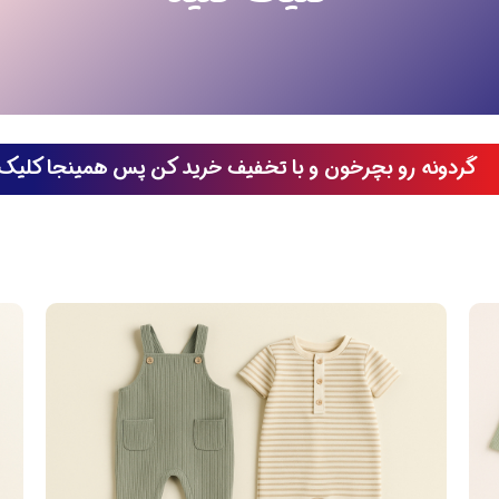
گردونه رو بچرخون و با تخفیف خرید کن پس همینجا کلیک