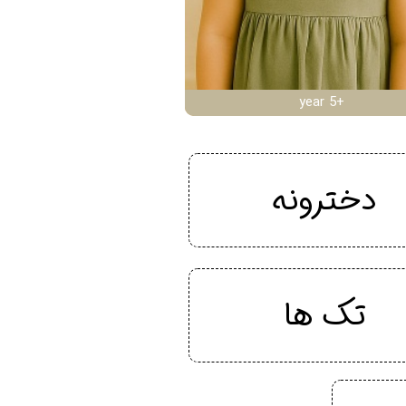
year 5+
دخترونه
تک ها