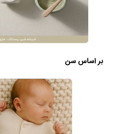
شیشه شیر- پستانک- ملزو
بر اساس سن