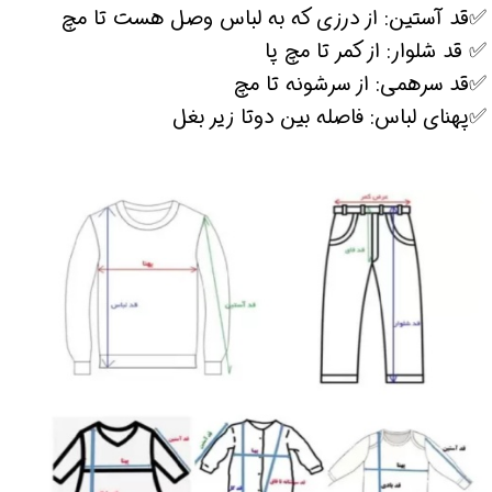
✅قد آستین: از درزی که به لباس وصل هست تا مچ
✅ قد شلوار: از کمر تا مچ پا
✅قد سرهمی: از سرشونه تا مچ
✅پهنای لباس: فاصله بین دوتا زیر بغل