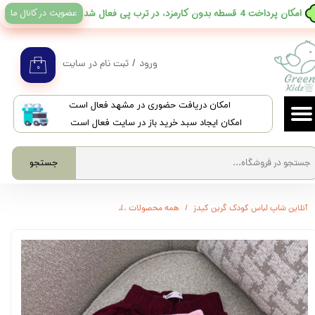
عضویت در کانال ما
​امکان پرداخت 4 قسطه بدون کارمزد، در ترب پی فعال شد
حساب کاربری من
تغییر گذر واژه
ورود
/
ثبت نام در سایت
۰
سفارشات
​امکان دریافت حضوری در مشهد فعال است
خروج از حساب کاربری
امکان ایجاد سبد خرید باز در سایت فعال است
جستجو
آنلاین شاپ لباس کودک گرین کیدز
همه محصولات
3551 - شلوارک کتان برند ایرانی MNKY