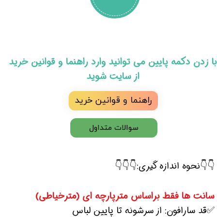
​با زدن دکمه پایین می توانید وارد راهنما و قوانین خرید
از سایت شوید
راهنما و قوانین خرید
سوالات متداول
👇👇نحوه اندازه گیری:👇👇👇
سانت ها فقط براساس مترپارچه ای (مترخیاطی)
✅قد سارافون: از سرشونه تا پایین لباس