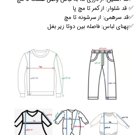
✅ قد شلوار: از کمر تا مچ پا
✅قد سرهمی: از سرشونه تا مچ
✅پهنای لباس: فاصله بین دوتا زیر بغل