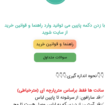
​با زدن دکمه پایین می توانید وارد راهنما و قوانین خرید
از سایت شوید
راهنما و قوانین خرید
سوالات متداول
👇👇نحوه اندازه گیری:👇👇👇
سانت ها فقط براساس مترپارچه ای (مترخیاطی)
✅قد سارافون: از سرشونه تا پایین لباس
✅قد آستین: از درزی که به لباس وصل هست تا مچ