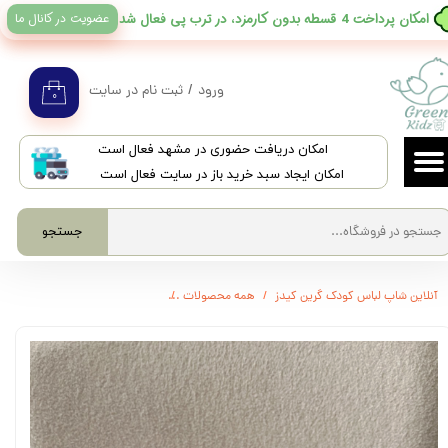
عضویت در کانال ما
​امکان پرداخت 4 قسطه بدون کارمزد، در ترب پی فعال شد
حساب کاربری من
تغییر گذر واژه
ورود
/
ثبت نام در سایت
۰
سفارشات
​امکان دریافت حضوری در مشهد فعال است
خروج از حساب کاربری
امکان ایجاد سبد خرید باز در سایت فعال است
جستجو
آنلاین شاپ لباس کودک گرین کیدز
همه محصولات
3572 - شیرخوری کلاسیک فندقی دسته دار babyland