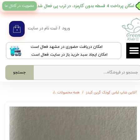
عضویت در کانال ما
​امکان پرداخت 4 قسطه بدون کارمزد، در ترب پی فعال شد
حساب کاربری من
تغییر گذر واژه
ورود
/
ثبت نام در سایت
۰
سفارشات
​امکان دریافت حضوری در مشهد فعال است
خروج از حساب کاربری
امکان ایجاد سبد خرید باز در سایت فعال است
جستجو
آنلاین شاپ لباس کودک گرین کیدز
همه محصولات
3575 - شیرخوری کلاسیک ارتودنسی بدون دسته برند ایرانی babyland