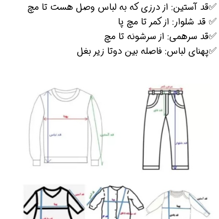
✅قد آستین: از درزی که به لباس وصل هست تا مچ
✅ قد شلوار: از کمر تا مچ پا
✅قد سرهمی: از سرشونه تا مچ
✅پهنای لباس: فاصله بین دوتا زیر بغل