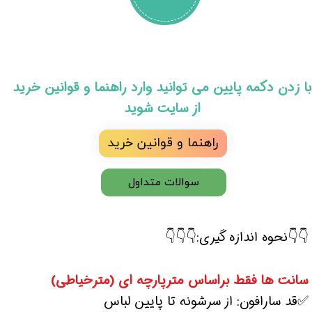
​با زدن دکمه پایین می توانید وارد راهنما و قوانین خرید
از سایت شوید
راهنما و قوانین خرید
سوالات متداول
👇👇نحوه اندازه گیری:👇👇👇
سانت ها فقط براساس مترپارچه ای (مترخیاطی)
✅قد سارافون: از سرشونه تا پایین لباس