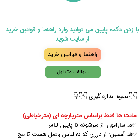
​با زدن دکمه پایین می توانید وارد راهنما و قوانین خرید
از سایت شوید
راهنما و قوانین خرید
سوالات متداول
👇👇نحوه اندازه گیری:👇👇👇
سانت ها فقط براساس مترپارچه ای (مترخیاطی)
✅قد سارافون: از سرشونه تا پایین لباس
✅قد آستین: از درزی که به لباس وصل هست تا مچ