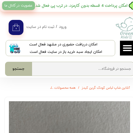
عضویت در کانال ما
​امکان پرداخت 4 قسطه بدون کارمزد، در ترب پی فعال شد
حساب کاربری من
تغییر گذر واژه
ورود
/
ثبت نام در سایت
۰
سفارشات
​امکان دریافت حضوری در مشهد فعال است
خروج از حساب کاربری
امکان ایجاد سبد خرید باز در سایت فعال است
جستجو
آنلاین شاپ لباس کودک گرین کیدز
همه محصولات
3579 - شیرخوری ضدنفخ عریض فندقی برند ایرانی babyland