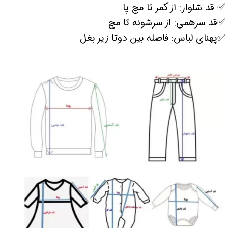
✅ قد شلوار: از کمر تا مچ پا
✅قد سرهمی: از سرشونه تا مچ
✅پهنای لباس: فاصله بین دوتا زیر بغل