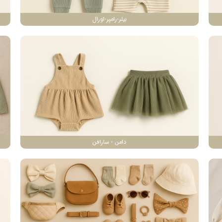
بیلر-رامپر-اورال
دامن - سارافن