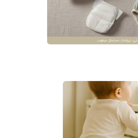
تی- زیرانداز- دستمال مرطوب