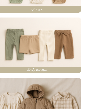
بادی - تاپ
شلوار-شلوارک-لگ