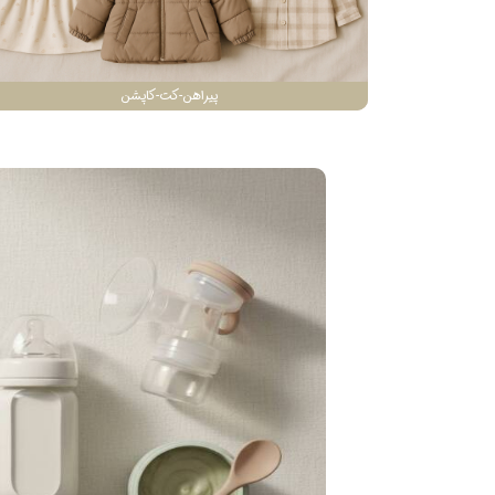
پیراهن-کت-کاپشن