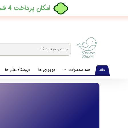
​امکان پرداخت 4 قسطه بدون کارمزد، در ترب پی فعال شد
خانه
همه محصولات
موجودی ها
فروشگاه نقلی ها
لباس نوزاد تا نوجوان
شیشه شیرخوری و پستانک و ملزومات غذا
لوازم بهداشتی کودک (زیرانداز و دستمال مرطوب و ...)
اکسسوری