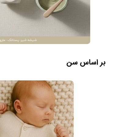
شیشه شیر- پستانک- ملزو
بر اساس سن