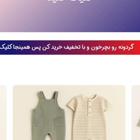
گردونه رو بچرخون و با تخفیف خرید کن پس همینجا کلیک