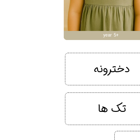
year 5+
دخترونه
تک ها