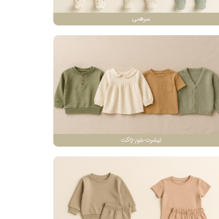
سرهمی
تیشرت-بلوز-ژاکت