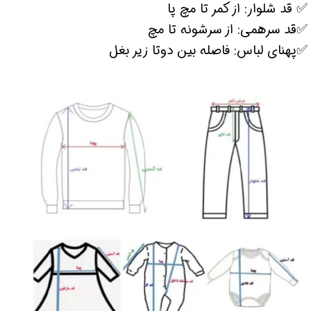
✅ قد شلوار: از کمر تا مچ پا
✅قد سرهمی: از سرشونه تا مچ
✅پهنای لباس: فاصله بین دوتا زیر بغل