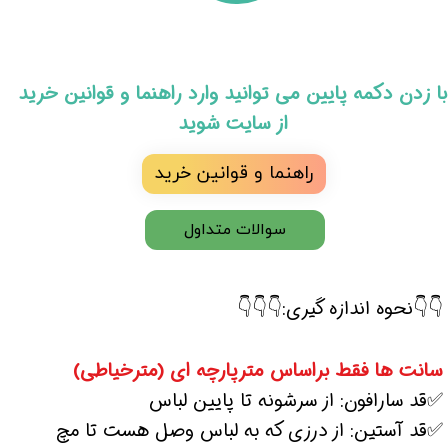
​با زدن دکمه پایین می توانید وارد راهنما و قوانین خرید
از سایت شوید
راهنما و قوانین خرید
سوالات متداول
👇👇نحوه اندازه گیری:👇👇👇
سانت ها فقط براساس مترپارچه ای (مترخیاطی)
✅قد سارافون: از سرشونه تا پایین لباس
✅قد آستین: از درزی که به لباس وصل هست تا مچ