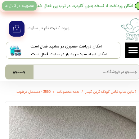
عضویت در کانال ما
​امکان پرداخت 4 قسطه بدون کارمزد، در ترب پی فعال شد
حساب کاربری من
تغییر گذر واژه
ورود
/
ثبت نام در سایت
۰
سفارشات
​امکان دریافت حضوری در مشهد فعال است
خروج از حساب کاربری
امکان ایجاد سبد خرید باز در سایت فعال است
جستجو
آنلاین شاپ لباس کودک گرین کیدز
همه محصولات
3590 - دستمال مرطوب