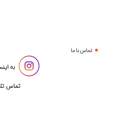
تماس با ما
​​به اینس
​تماس تلفنی با 09014836221 از ساعت