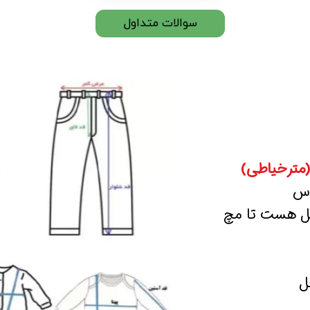
سوالات متداول
(مترخیاطی)
اس
صل هست تا مچ
ل