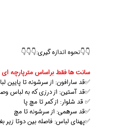
👇👇نحوه اندازه گیری:👇👇👇
سانت ها فقط براساس مترپارچه ای 
✅قد سارافون: از سرشونه تا پایین لب
✅قد آستین: از درزی که به لباس و
✅ قد شلوار: از کمر تا مچ پا
✅قد سرهمی: از سرشونه تا مچ
✅پهنای لباس: فاصله بین دوتا زیر بغ