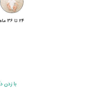
24 تا 36 ماه
​​با زدن