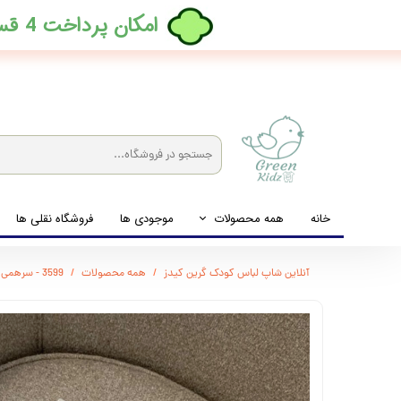
​امکان پرداخت 4 قسطه بدون کارمزد، در ترب پی فعال شد
خانه
همه محصولات
موجودی ها
فروشگاه نقلی ها
لباس نوزاد تا نوجوان
آنلاین شاپ لباس کودک گرین کیدز
همه محصولات
3599 - سرهمی دو زیپ H&M
شیشه شیرخوری و پستانک و ملزومات غذا
لوازم بهداشتی کودک (زیرانداز و دستمال مرطوب و ...)
اکسسوری