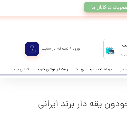
ضویت در کانال ما
ست
ورود
/
ثبت نام در سایت
۰
 است
حساب کاربری من
تغییر گذر واژه
 باز
پرداخت دو مرحله ای
راهنما و قوانین خرید
تماس با ما
سفارشات
راهنمای پرداخت دو مرحله ای
خروج از حساب کاربری
پرداخت مانده حساب
 جودون یقه دار برند ایرانی