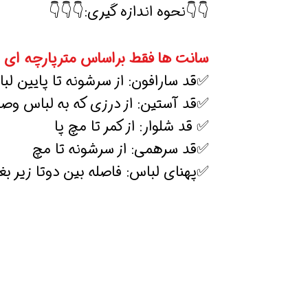
👇👇نحوه اندازه گیری:👇👇👇
سانت ها فقط براساس مترپارچه ای 
✅قد سارافون: از سرشونه تا پایین لب
✅قد آستین: از درزی که به لباس و
✅ قد شلوار: از کمر تا مچ پا
✅قد سرهمی: از سرشونه تا مچ
✅پهنای لباس: فاصله بین دوتا زیر بغ