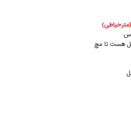
(مترخیاطی)
اس
صل هست تا مچ
ل