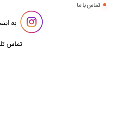
تماس با ما
​​به اینس
​تماس تلفنی با 09014836221 از ساعت