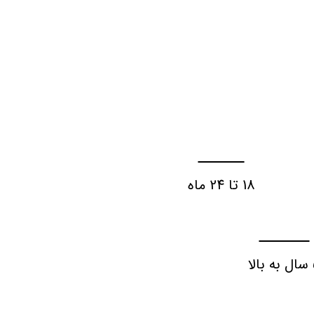
18 تا 24 ماه
لا