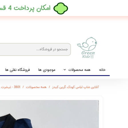
​امکان پرداخت 4 قسطه بدون کارمزد، در ترب پی فعال شد
خانه
همه محصولات
موجودی ها
فروشگاه نقلی ها
لباس نوزاد تا نوجوان
آنلاین شاپ لباس کودک گرین کیدز
همه محصولات
3601 - تیشرت جودون یقه دار برند ایرانی DENEB
شیشه شیرخوری و پستانک و ملزومات غذا
لوازم بهداشتی کودک (زیرانداز و دستمال مرطوب و ...)
اکسسوری