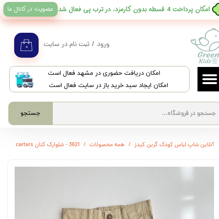
عضویت در کانال ما
​امکان پرداخت 4 قسطه بدون کارمزد، در ترب پی فعال شد
حساب کاربری من
تغییر گذر واژه
ورود
/
ثبت نام در سایت
۰
سفارشات
​امکان دریافت حضوری در مشهد فعال است
خروج از حساب کاربری
امکان ایجاد سبد خرید باز در سایت فعال است
جستجو
آنلاین شاپ لباس کودک گرین کیدز
همه محصولات
3621 - شلوارک کتان carters