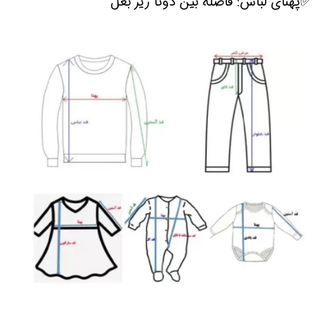
✅پهنای لباس: فاصله بین دوتا زیر بغل