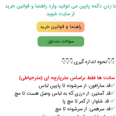
​با زدن دکمه پایین می توانید وارد راهنما و قوانین خرید
از سایت شوید
راهنما و قوانین خرید
سوالات متداول
👇👇نحوه اندازه گیری:👇👇👇
سانت ها فقط براساس مترپارچه ای (مترخیاطی)
✅قد سارافون: از سرشونه تا پایین لباس
✅قد آستین: از درزی که به لباس وصل هست تا مچ
✅ قد شلوار: از کمر تا مچ پا
✅قد سرهمی: از سرشونه تا مچ