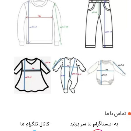
تماس با ما
​​به اینستاگرام ما سر بزنید​​​​​​​
​کانال تلگرام ما