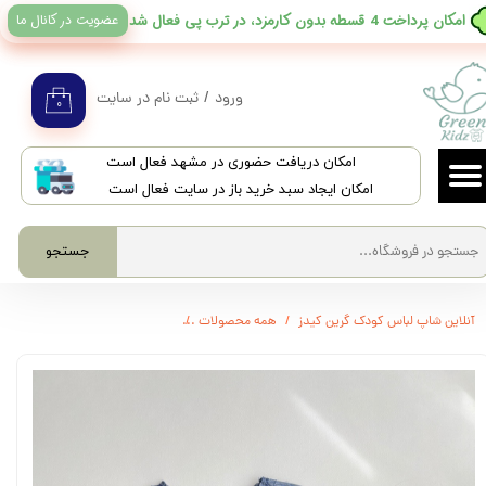
عضویت در کانال ما
​امکان پرداخت 4 قسطه بدون کارمزد، در ترب پی فعال شد
حساب کاربری من
تغییر گذر واژه
ورود
/
ثبت نام در سایت
۰
سفارشات
​امکان دریافت حضوری در مشهد فعال است
خروج از حساب کاربری
امکان ایجاد سبد خرید باز در سایت فعال است
جستجو
آنلاین شاپ لباس کودک گرین کیدز
همه محصولات
3623 - تیشرت دخترانه وارداتی