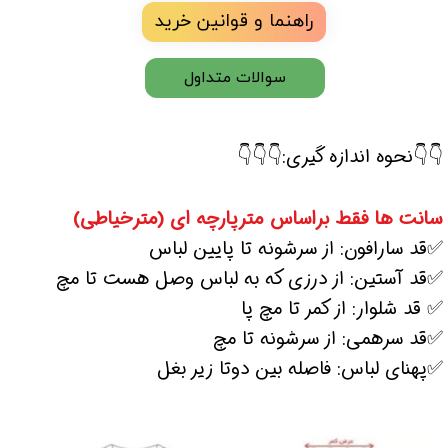
راهنما و قوانین خرید
سوالات متداول
👇👇نحوه اندازه گیری:👇👇👇
سانت ها فقط براساس مترپارچه ای (مترخیاطی)
✅قد سارافون: از سرشونه تا پایین لباس
✅قد آستین: از درزی که به لباس وصل هست تا مچ
✅ قد شلوار: از کمر تا مچ پا
✅قد سرهمی: از سرشونه تا مچ
✅پهنای لباس: فاصله بین دوتا زیر بغل