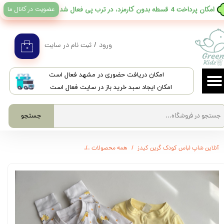
عضویت در کانال ما
​امکان پرداخت 4 قسطه بدون کارمزد، در ترب پی فعال شد
حساب کاربری من
تغییر گذر واژه
ورود
/
ثبت نام در سایت
۰
سفارشات
​امکان دریافت حضوری در مشهد فعال است
خروج از حساب کاربری
امکان ایجاد سبد خرید باز در سایت فعال است
جستجو
آنلاین شاپ لباس کودک گرین کیدز
همه محصولات
3634 - سرهمی بدون جوراب دوزیپ H&M