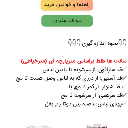
راهنما و قوانین خرید
سوالات متداول
👇👇نحوه اندازه گیری:👇👇👇
سانت ها فقط براساس مترپارچه ای (مترخیاطی)
✅قد سارافون: از سرشونه تا پایین لباس
✅قد آستین: از درزی که به لباس وصل هست تا مچ
✅ قد شلوار: از کمر تا مچ پا
✅قد سرهمی: از سرشونه تا مچ
✅پهنای لباس: فاصله بین دوتا زیر بغل