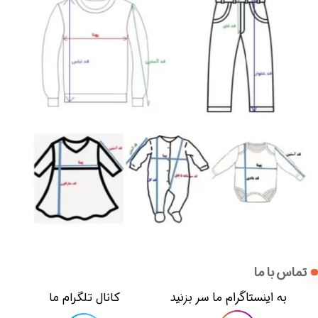
تماس با ما
​​به اینستاگرام ما سر بزنید​​​​​​​
​کانال تلگرام ما