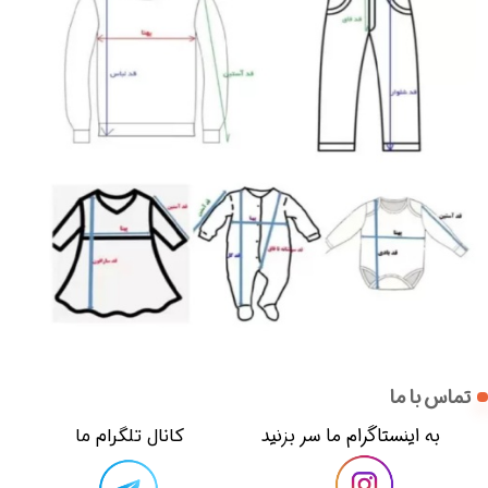
تماس با ما
​​به اینستاگرام ما سر بزنید​​​​​​​
​کانال تلگرام ما