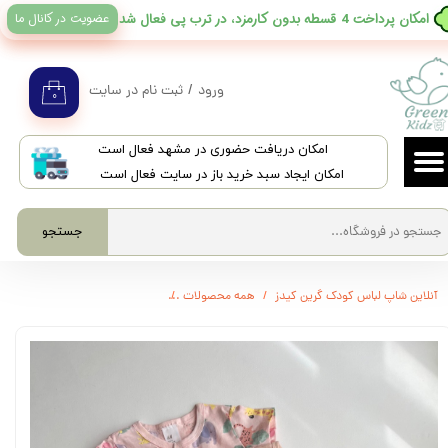
عضویت در کانال ما
​امکان پرداخت 4 قسطه بدون کارمزد، در ترب پی فعال شد
حساب کاربری من
تغییر گذر واژه
ورود
/
ثبت نام در سایت
۰
سفارشات
​امکان دریافت حضوری در مشهد فعال است
خروج از حساب کاربری
امکان ایجاد سبد خرید باز در سایت فعال است
جستجو
آنلاین شاپ لباس کودک گرین کیدز
همه محصولات
3648 - رامپر دخترانه برند H&M