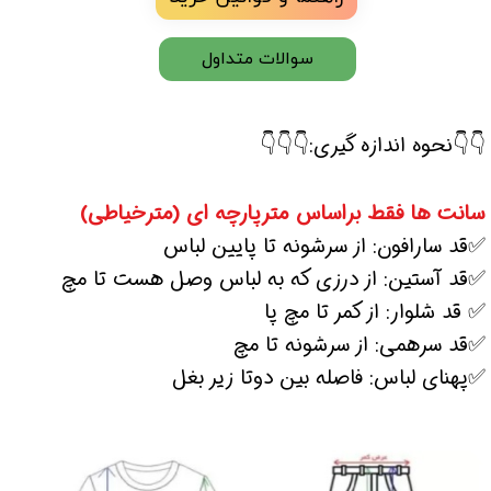
سوالات متداول
👇👇نحوه اندازه گیری:👇👇👇
سانت ها فقط براساس مترپارچه ای (مترخیاطی)
✅قد سارافون: از سرشونه تا پایین لباس
✅قد آستین: از درزی که به لباس وصل هست تا مچ
✅ قد شلوار: از کمر تا مچ پا
✅قد سرهمی: از سرشونه تا مچ
✅پهنای لباس: فاصله بین دوتا زیر بغل